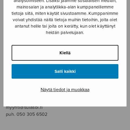
analysoimiseen. Lisäksi jaamme sosiaalisen median,
SOITINMUSIIKKI
mainosalan ja analytiikka-alan kumppaneillemme
tietoja siitä, miten käytät sivustoamme. Kumppanimme
YKSINLAULU
voivat yhdistää näitä tietoja muihin tietoihin, joita olet
antanut heille tai joita on kerätty, kun olet käyttänyt
heidän palvelujaan.
YLEINEN
Sulasol nuottikauppa
Kiellä
Myymälä avoinna
Salli kaikki
ma–pe klo 10–16 tai sopimuksen mukaan
Tallberginkatu 1 B, 1,5 krs.
Näytä tiedot ja muokkaa
00180 Helsinki
myynti@sulasol.fi
puh. 050 305 6502