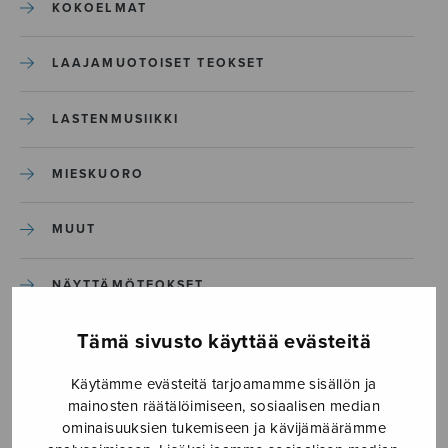
KOKOELMAT
LAAJAMUOTOISET TEOKSET
LASTENMUSIIKKI
MIESKUORO
MUUT
NÄYTTÄMÖTEOKSET
Tämä sivusto käyttää evästeitä
SEKAKUORO
Käytämme evästeitä tarjoamamme sisällön ja
SOITINKOULUT JA OPPAAT
mainosten räätälöimiseen, sosiaalisen median
ominaisuuksien tukemiseen ja kävijämäärämme