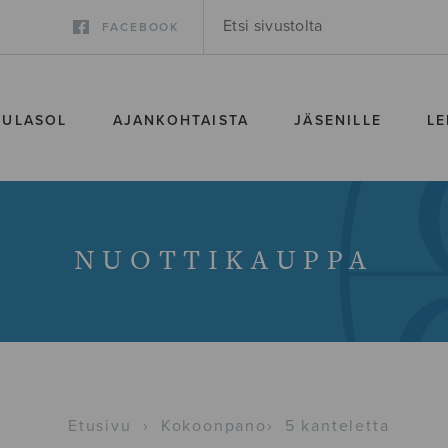
FACEBOOK
SULASOL
AJANKOHTAISTA
JÄSENILLE
LE
NUOTTIKAUPPA
Etusivu
›
Kokoonpano
›
5 kanteletta