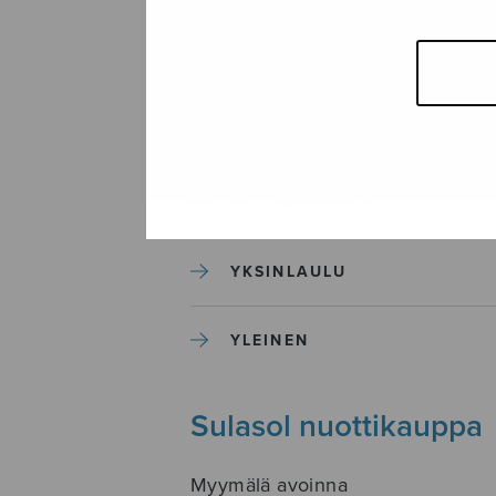
SEKAKUORO
SOITINKOULUT JA OPPAAT
SOITINMUSIIKKI
YKSINLAULU
YLEINEN
Sulasol nuottikauppa
Myymälä avoinna