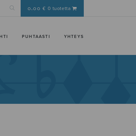
0.00 €
0 tuotetta
HTI
PUHTAASTI
YHTEYS