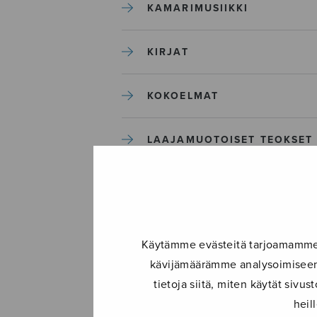
KAMARIMUSIIKKI
KIRJAT
KOKOELMAT
LAAJAMUOTOISET TEOKSET
LASTENMUSIIKKI
MIESKUORO
Käytämme evästeitä tarjoamamme s
kävijämäärämme analysoimiseen.
MUUT
tietoja siitä, miten käytät siv
heil
NÄYTTÄMÖTEOKSET