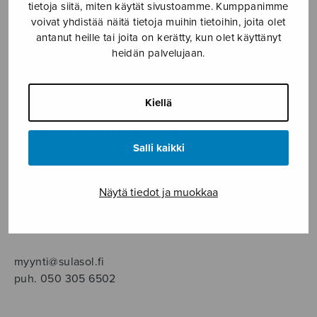
SOITINMUSIIKKI
tietoja siitä, miten käytät sivustoamme. Kumppanimme
voivat yhdistää näitä tietoja muihin tietoihin, joita olet
antanut heille tai joita on kerätty, kun olet käyttänyt
YKSINLAULU
heidän palvelujaan.
YLEINEN
Kiellä
Sulasol nuottikauppa
Salli kaikki
Myymälä avoinna
ma–pe klo 10–16 tai sopimuksen mukaan
Näytä tiedot ja muokkaa
Tallberginkatu 1 B, 1,5 krs.
00180 Helsinki
myynti@sulasol.fi
puh. 050 305 6502