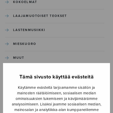
KOKOELMAT
LAAJAMUOTOISET TEOKSET
LASTENMUSIIKKI
MIESKUORO
MUUT
NÄYTTÄMÖTEOKSET
Tämä sivusto käyttää evästeitä
SEKAKUORO
Käytämme evästeitä tarjoamamme sisällön ja
mainosten räätälöimiseen, sosiaalisen median
ominaisuuksien tukemiseen ja kävijämäärämme
SOITINKOULUT JA OPPAAT
analysoimiseen. Lisäksi jaamme sosiaalisen median,
mainosalan ja analytiikka-alan kumppaneillemme