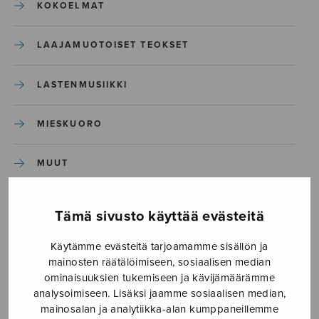
KOKOELMAT
LAAJAMUOTOISET TEOKSET
LASTENMUSIIKKI
MIESKUORO
MUUT
NÄYTTÄMÖTEOKSET
Tämä sivusto käyttää evästeitä
SEKAKUORO
Käytämme evästeitä tarjoamamme sisällön ja
mainosten räätälöimiseen, sosiaalisen median
ominaisuuksien tukemiseen ja kävijämäärämme
SOITINKOULUT JA OPPAAT
analysoimiseen. Lisäksi jaamme sosiaalisen median,
mainosalan ja analytiikka-alan kumppaneillemme