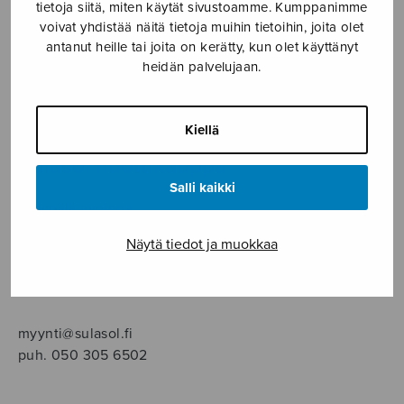
SOITINMUSIIKKI
tietoja siitä, miten käytät sivustoamme. Kumppanimme
voivat yhdistää näitä tietoja muihin tietoihin, joita olet
antanut heille tai joita on kerätty, kun olet käyttänyt
YKSINLAULU
heidän palvelujaan.
YLEINEN
Kiellä
Sulasol nuottikauppa
Salli kaikki
Myymälä avoinna
ma–pe klo 10–16 tai sopimuksen mukaan
Näytä tiedot ja muokkaa
Tallberginkatu 1 B, 1,5 krs.
00180 Helsinki
myynti@sulasol.fi
puh. 050 305 6502