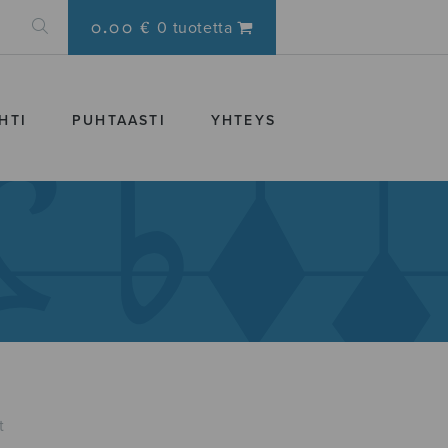
0.00 €
0 tuotetta
HTI
PUHTAASTI
YHTEYS
t