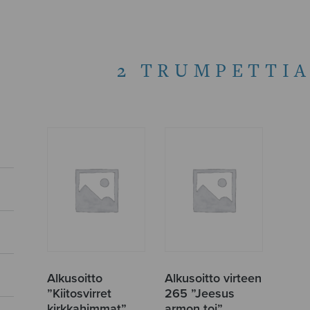
2 TRUMPETTIA
Alkusoitto
Alkusoitto virteen
”Kiitosvirret
265 ”Jeesus
kirkkahimmat”
armon toi”