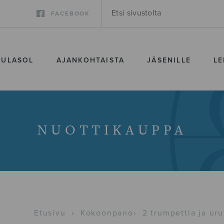
FACEBOOK
SULASOL
AJANKOHTAISTA
JÄSENILLE
LE
NUOTTIKAUPPA
Etusivu
›
Kokoonpano
›
2 trumpettia ja uru