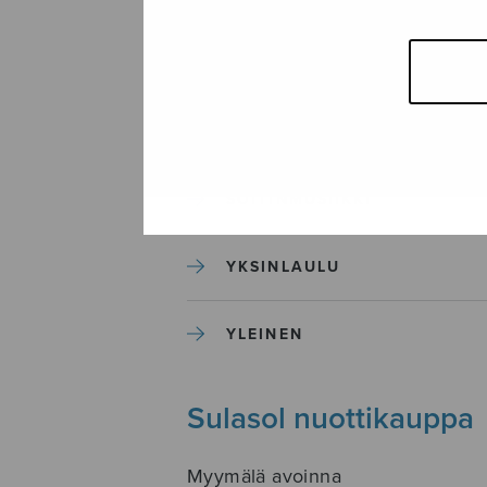
SEKAKUORO
SOITINKOULUT JA OPPAAT
SOITINMUSIIKKI
YKSINLAULU
YLEINEN
Sulasol nuottikauppa
Myymälä avoinna