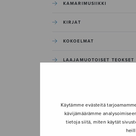
KAMARIMUSIIKKI
KIRJAT
KOKOELMAT
LAAJAMUOTOISET TEOKSET
LASTENMUSIIKKI
MIESKUORO
Käytämme evästeitä tarjoamamme s
kävijämäärämme analysoimiseen.
MUUT
tietoja siitä, miten käytät siv
heil
NÄYTTÄMÖTEOKSET