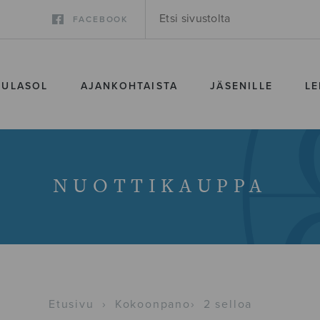
FACEBOOK
SULASOL
AJANKOHTAISTA
JÄSENILLE
LE
NUOTTIKAUPPA
Etusivu
›
Kokoonpano
›
2 selloa