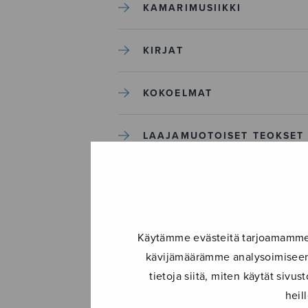
KAMARIMUSIIKKI
KIRJAT
KOKOELMAT
LAAJAMUOTOISET TEOKSET
LASTENMUSIIKKI
MIESKUORO
Käytämme evästeitä tarjoamamme s
kävijämäärämme analysoimiseen.
MUUT
tietoja siitä, miten käytät siv
heil
NÄYTTÄMÖTEOKSET