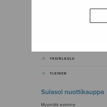
SEKAKUORO
SOITINKOULUT JA OPPAAT
SOITINMUSIIKKI
YKSINLAULU
YLEINEN
Sulasol nuottikauppa
Myymälä avoinna