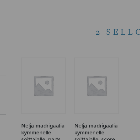
2 SELL
Neljä madrigaalia
Neljä madrigaalia
kymmenelle
kymmenelle
soittajalle, parts
soittajalle, score