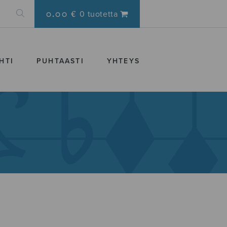
0.00 €
0 tuotetta
HTI
PUHTAASTI
YHTEYS