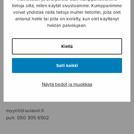
SOITINMUSIIKKI
tietoja siitä, miten käytät sivustoamme. Kumppanimme
voivat yhdistää näitä tietoja muihin tietoihin, joita olet
YKSINLAULU
antanut heille tai joita on kerätty, kun olet käyttänyt
heidän palvelujaan.
YLEINEN
Kiellä
Sulasol nuottikauppa
Salli kaikki
Myymälä avoinna
ma–pe klo 10–16 tai sopimuksen mukaan
Näytä tiedot ja muokkaa
Tallberginkatu 1 B, 1,5 krs.
00180 Helsinki
myynti@sulasol.fi
puh. 050 305 6502