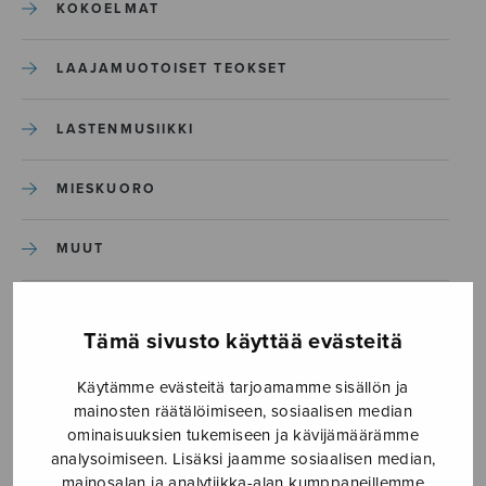
KOKOELMAT
LAAJAMUOTOISET TEOKSET
LASTENMUSIIKKI
MIESKUORO
MUUT
NÄYTTÄMÖTEOKSET
Tämä sivusto käyttää evästeitä
SEKAKUORO
Käytämme evästeitä tarjoamamme sisällön ja
mainosten räätälöimiseen, sosiaalisen median
SOITINKOULUT JA OPPAAT
ominaisuuksien tukemiseen ja kävijämäärämme
analysoimiseen. Lisäksi jaamme sosiaalisen median,
mainosalan ja analytiikka-alan kumppaneillemme