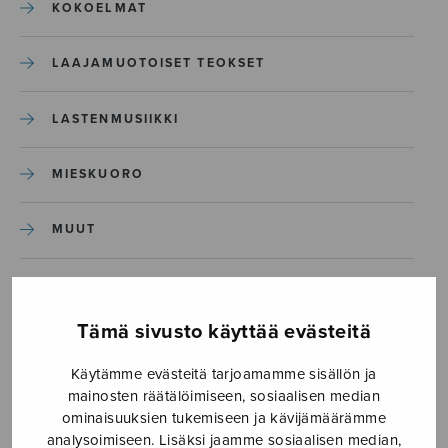
KOKOELMAT
LAAJAMUOTOISET TEOKSET
LASTENMUSIIKKI
MIESKUORO
MUUT
NÄYTTÄMÖTEOKSET
Tämä sivusto käyttää evästeitä
SEKAKUORO
Käytämme evästeitä tarjoamamme sisällön ja
mainosten räätälöimiseen, sosiaalisen median
SOITINKOULUT JA OPPAAT
ominaisuuksien tukemiseen ja kävijämäärämme
analysoimiseen. Lisäksi jaamme sosiaalisen median,