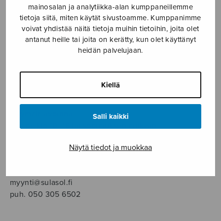
SOITINMUSIIKKI
mainosalan ja analytiikka-alan kumppaneillemme
tietoja siitä, miten käytät sivustoamme. Kumppanimme
voivat yhdistää näitä tietoja muihin tietoihin, joita olet
YKSINLAULU
antanut heille tai joita on kerätty, kun olet käyttänyt
heidän palvelujaan.
YLEINEN
Kiellä
Sulasol nuottikauppa
Myymälä avoinna
Salli kaikki
ma–pe klo 10–16 tai sopimuksen mukaan
Näytä tiedot ja muokkaa
Tallberginkatu 1 B, 1,5 krs.
00180 Helsinki
myynti@sulasol.fi
puh. 050 305 6502