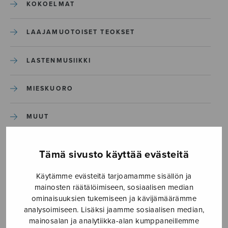
KOKOELMAT
LAAJAMUOTOISET TEOKSET
LASTENMUSIIKKI
MIESKUORO
MUUT
NÄYTTÄMÖTEOKSET
Tämä sivusto käyttää evästeitä
SEKAKUORO
Käytämme evästeitä tarjoamamme sisällön ja
mainosten räätälöimiseen, sosiaalisen median
ominaisuuksien tukemiseen ja kävijämäärämme
SOITINKOULUT JA OPPAAT
analysoimiseen. Lisäksi jaamme sosiaalisen median,
mainosalan ja analytiikka-alan kumppaneillemme