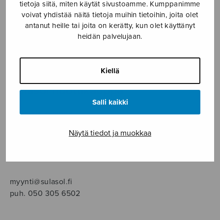
SOITINMUSIIKKI
tietoja siitä, miten käytät sivustoamme. Kumppanimme
voivat yhdistää näitä tietoja muihin tietoihin, joita olet
antanut heille tai joita on kerätty, kun olet käyttänyt
YKSINLAULU
heidän palvelujaan.
YLEINEN
Kiellä
Sulasol nuottikauppa
Salli kaikki
Myymälä avoinna
ma–pe klo 10–16 tai sopimuksen mukaan
Näytä tiedot ja muokkaa
Tallberginkatu 1 B, 1,5 krs.
00180 Helsinki
myynti@sulasol.fi
puh. 050 305 6502