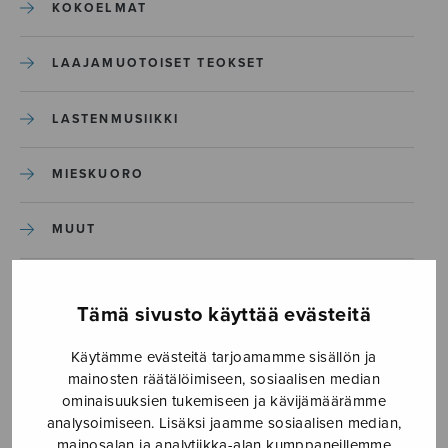
KOKOELMAT
LAAJAMUOTOISET TEOKSET
LASTENMUSIIKKI
MIESKUORO
MUUT
NÄYTTÄMÖTEOKSET
Tämä sivusto käyttää evästeitä
SEKAKUORO
Käytämme evästeitä tarjoamamme sisällön ja
mainosten räätälöimiseen, sosiaalisen median
SOITINKOULUT JA OPPAAT
ominaisuuksien tukemiseen ja kävijämäärämme
analysoimiseen. Lisäksi jaamme sosiaalisen median,
mainosalan ja analytiikka-alan kumppaneillemme