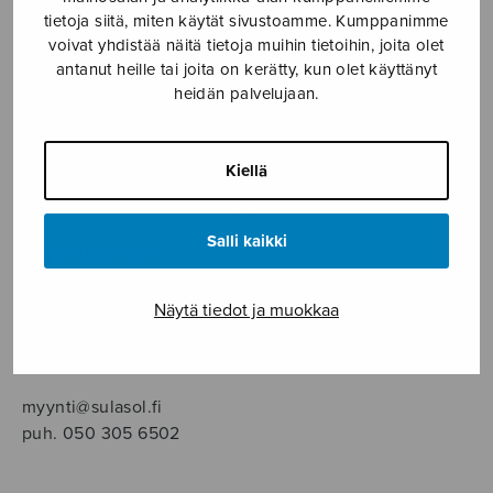
SOITINMUSIIKKI
tietoja siitä, miten käytät sivustoamme. Kumppanimme
voivat yhdistää näitä tietoja muihin tietoihin, joita olet
YKSINLAULU
antanut heille tai joita on kerätty, kun olet käyttänyt
heidän palvelujaan.
YLEINEN
Kiellä
Sulasol nuottikauppa
Salli kaikki
Myymälä avoinna
ma–pe klo 10–16 tai sopimuksen mukaan
Näytä tiedot ja muokkaa
Tallberginkatu 1 B, 1,5 krs.
00180 Helsinki
myynti@sulasol.fi
puh. 050 305 6502