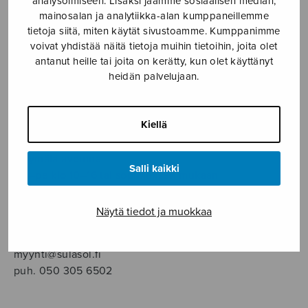
analysoimiseen. Lisäksi jaamme sosiaalisen median,
SOITINMUSIIKKI
mainosalan ja analytiikka-alan kumppaneillemme
tietoja siitä, miten käytät sivustoamme. Kumppanimme
YKSINLAULU
voivat yhdistää näitä tietoja muihin tietoihin, joita olet
antanut heille tai joita on kerätty, kun olet käyttänyt
heidän palvelujaan.
YLEINEN
Sulasol nuottikauppa
Kiellä
Myymälä avoinna
Salli kaikki
ma–pe klo 10–16 tai sopimuksen mukaan
Tallberginkatu 1 B, 1,5 krs.
Näytä tiedot ja muokkaa
00180 Helsinki
myynti@sulasol.fi
puh. 050 305 6502