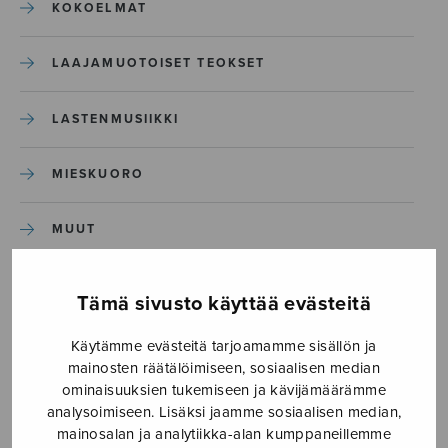
KOKOELMAT
LAAJAMUOTOISET TEOKSET
LASTENMUSIIKKI
MIESKUORO
MUUT
NÄYTTÄMÖTEOKSET
Tämä sivusto käyttää evästeitä
SEKAKUORO
Käytämme evästeitä tarjoamamme sisällön ja
mainosten räätälöimiseen, sosiaalisen median
ominaisuuksien tukemiseen ja kävijämäärämme
SOITINKOULUT JA OPPAAT
analysoimiseen. Lisäksi jaamme sosiaalisen median,
mainosalan ja analytiikka-alan kumppaneillemme