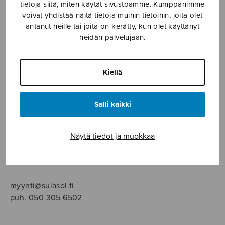
SOITINMUSIIKKI
tietoja siitä, miten käytät sivustoamme. Kumppanimme
voivat yhdistää näitä tietoja muihin tietoihin, joita olet
antanut heille tai joita on kerätty, kun olet käyttänyt
YKSINLAULU
heidän palvelujaan.
YLEINEN
Kiellä
Sulasol nuottikauppa
Salli kaikki
Myymälä avoinna
ma–pe klo 10–16 tai sopimuksen mukaan
Näytä tiedot ja muokkaa
Tallberginkatu 1 B, 1,5 krs.
00180 Helsinki
myynti@sulasol.fi
puh. 050 305 6502