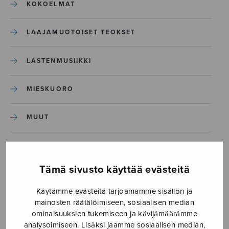
KOKOELMAT
LAAJAMUOTOISET TEOKSET
LASTENMUSIIKKI
MIESKUORO
MUUT
NÄYTTÄMÖTEOKSET
Tämä sivusto käyttää evästeitä
SEKAKUORO
Käytämme evästeitä tarjoamamme sisällön ja
mainosten räätälöimiseen, sosiaalisen median
SOITINKOULUT JA OPPAAT
ominaisuuksien tukemiseen ja kävijämäärämme
analysoimiseen. Lisäksi jaamme sosiaalisen median,