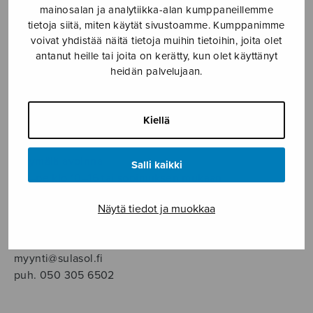
SOITINMUSIIKKI
mainosalan ja analytiikka-alan kumppaneillemme
tietoja siitä, miten käytät sivustoamme. Kumppanimme
voivat yhdistää näitä tietoja muihin tietoihin, joita olet
YKSINLAULU
antanut heille tai joita on kerätty, kun olet käyttänyt
heidän palvelujaan.
YLEINEN
Kiellä
Sulasol nuottikauppa
Myymälä avoinna
Salli kaikki
ma–pe klo 10–16 tai sopimuksen mukaan
Näytä tiedot ja muokkaa
Tallberginkatu 1 B, 1,5 krs.
00180 Helsinki
myynti@sulasol.fi
puh. 050 305 6502