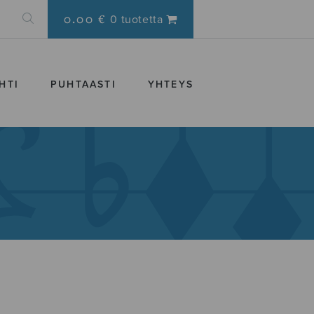
0.00 €
0 tuotetta
HTI
PUHTAASTI
YHTEYS