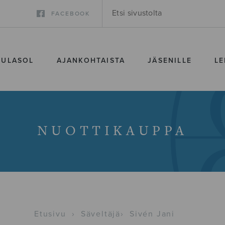
FACEBOOK
SULASOL
AJANKOHTAISTA
JÄSENILLE
LE
NUOTTIKAUPPA
Etusivu
›
Säveltäjä
›
Sivén Jani