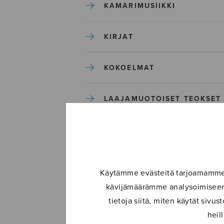
KAMARIMUSIIKKI
KIRJAT
KOKOELMAT
LAAJAMUOTOISET TEOKSET
LASTENMUSIIKKI
MIESKUORO
Käytämme evästeitä tarjoamamme s
kävijämäärämme analysoimiseen.
MUUT
tietoja siitä, miten käytät siv
heil
NÄYTTÄMÖTEOKSET