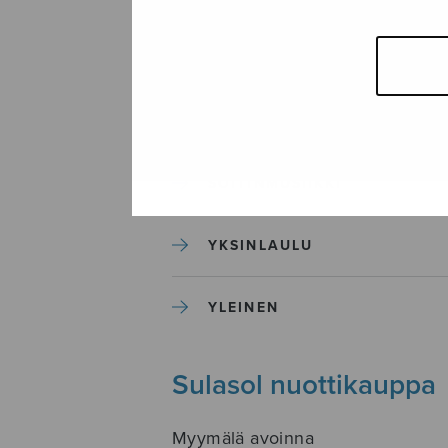
SEKAKUORO
SOITINKOULUT JA OPPAAT
SOITINMUSIIKKI
YKSINLAULU
YLEINEN
Sulasol nuottikauppa
Myymälä avoinna