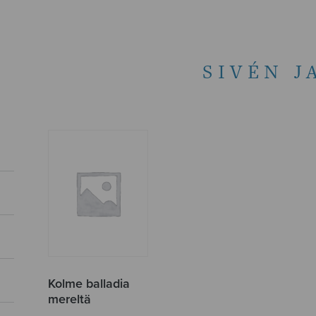
SIVÉN J
Kolme balladia
mereltä