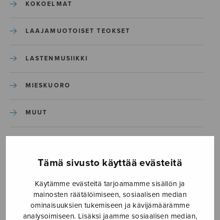
KOKOELMAT
LAAJAMUOTOISET TEOKSET
LASTENMUSIIKKI
MIESKUORO
MUUT
NÄYTTÄMÖTEOKSET
Tämä sivusto käyttää evästeitä
SEKAKUORO
Käytämme evästeitä tarjoamamme sisällön ja
mainosten räätälöimiseen, sosiaalisen median
SOITINKOULUT JA OPPAAT
ominaisuuksien tukemiseen ja kävijämäärämme
analysoimiseen. Lisäksi jaamme sosiaalisen median,