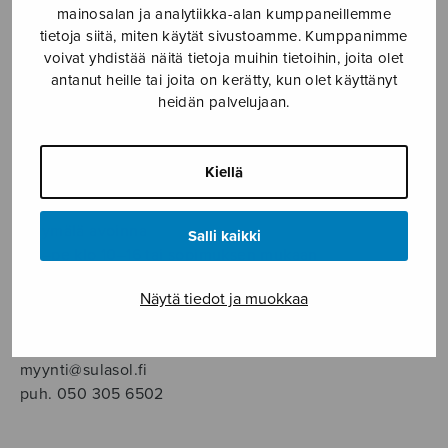
SOITINMUSIIKKI
mainosalan ja analytiikka-alan kumppaneillemme
tietoja siitä, miten käytät sivustoamme. Kumppanimme
voivat yhdistää näitä tietoja muihin tietoihin, joita olet
YKSINLAULU
antanut heille tai joita on kerätty, kun olet käyttänyt
heidän palvelujaan.
YLEINEN
Kiellä
Sulasol nuottikauppa
Myymälä avoinna
Salli kaikki
ma–pe klo 10–16 tai sopimuksen mukaan
Näytä tiedot ja muokkaa
Tallberginkatu 1 B, 1,5 krs.
00180 Helsinki
myynti@sulasol.fi
puh. 050 305 6502