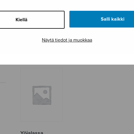
Salli kaikki
Kiellä
Romanssi, oboelle
Rukous yölle
Tritt
Näytä tiedot ja muokkaa
ja pianolle
Yöjalassa