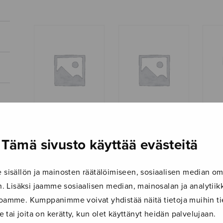
Pastoraali (cl +
Pastoraali (fl +
Pieni
Tämä sivusto käyttää evästeitä
piano)
piano)
isällön ja mainosten räätälöimiseen, sosiaalisen median om
 Lisäksi jaamme sosiaalisen median, mainosalan ja analyti
ustoamme. Kumppanimme voivat yhdistää näitä tietoja muihin tie
le tai joita on kerätty, kun olet käyttänyt heidän palvelujaan.