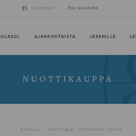
FACEBOOK
SULASOL
AJANKOHTAISTA
JÄSENILLE
LE
NUOTTIKAUPPA
Etusivu
›
Säveltäjä
›
Pylkkänen Tauno