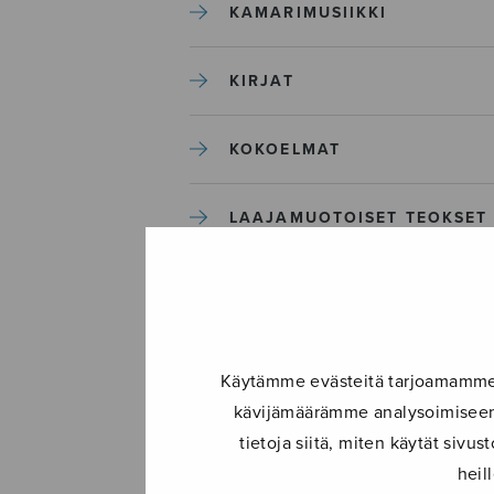
KAMARIMUSIIKKI
KIRJAT
KOKOELMAT
LAAJAMUOTOISET TEOKSET
LASTENMUSIIKKI
MIESKUORO
Käytämme evästeitä tarjoamamme s
kävijämäärämme analysoimiseen.
MUUT
tietoja siitä, miten käytät siv
heil
NÄYTTÄMÖTEOKSET