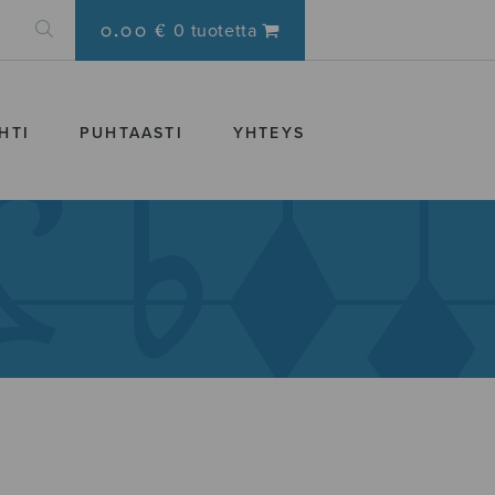
0.00 €
0 tuotetta
HTI
PUHTAASTI
YHTEYS