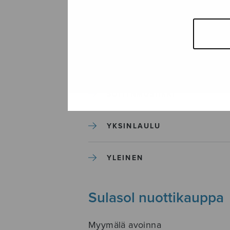
SEKAKUORO
SOITINKOULUT JA OPPAAT
SOITINMUSIIKKI
YKSINLAULU
YLEINEN
Sulasol nuottikauppa
Myymälä avoinna