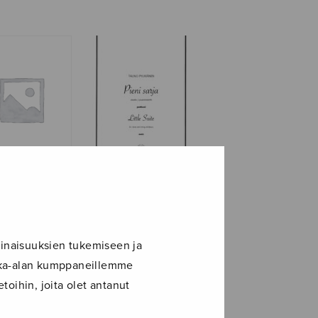
Pieni sarja, score
 sarja, part
inaisuuksien tukemiseen ja
ikka-alan kumppaneillemme
toihin, joita olet antanut