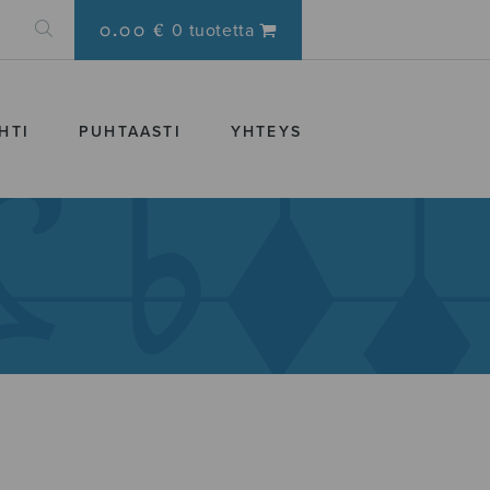
0.00 €
0 tuotetta
HTI
PUHTAASTI
YHTEYS