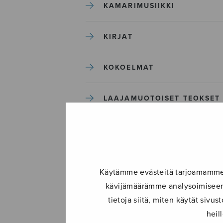
KAMARIMUSIIKKI
KIRJAT
KOKOELMAT
LAAJAMUOTOISET TEOKSET
LASTENMUSIIKKI
MIESKUORO
Käytämme evästeitä tarjoamamme s
kävijämäärämme analysoimiseen.
MUUT
tietoja siitä, miten käytät siv
heil
NÄYTTÄMÖTEOKSET