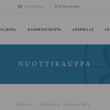
FACEBOOK
SULASOL
AJANKOHTAISTA
JÄSENILLE
LE
NUOTTIKAUPPA
Etusivu
›
Säveltäjä
›
Ponniah Ben