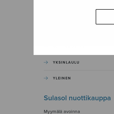
SEKAKUORO
SOITINKOULUT JA OPPAAT
SOITINMUSIIKKI
YKSINLAULU
YLEINEN
Sulasol nuottikauppa
Myymälä avoinna