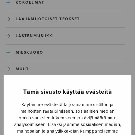
KOKOELMAT
LAAJAMUOTOISET TEOKSET
LASTENMUSIIKKI
MIESKUORO
MUUT
NÄYTTÄMÖTEOKSET
Tämä sivusto käyttää evästeitä
SEKAKUORO
Käytämme evästeitä tarjoamamme sisällön ja
mainosten räätälöimiseen, sosiaalisen median
ominaisuuksien tukemiseen ja kävijämäärämme
SOITINKOULUT JA OPPAAT
analysoimiseen. Lisäksi jaamme sosiaalisen median,
mainosalan ja analytiikka-alan kumppaneillemme