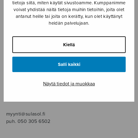
SOITINMUSIIKKI
tietoja siitä, miten käytät sivustoamme. Kumppanimme
voivat yhdistää näitä tietoja muihin tietoihin, joita olet
antanut heille tai joita on kerätty, kun olet käyttänyt
YKSINLAULU
heidän palvelujaan.
YLEINEN
Kiellä
Sulasol nuottikauppa
Salli kaikki
Myymälä avoinna
ma–pe klo 10–16 tai sopimuksen mukaan
Näytä tiedot ja muokkaa
Tallberginkatu 1 B, 1,5 krs.
00180 Helsinki
myynti@sulasol.fi
puh. 050 305 6502