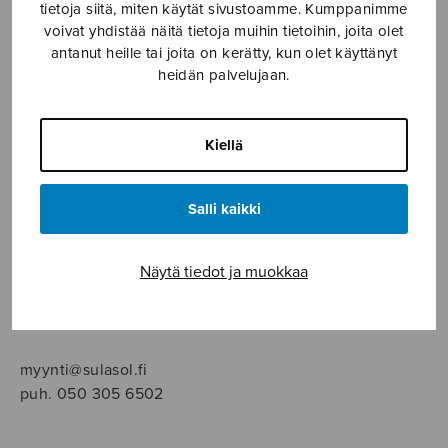
SOITINMUSIIKKI
tietoja siitä, miten käytät sivustoamme. Kumppanimme
voivat yhdistää näitä tietoja muihin tietoihin, joita olet
antanut heille tai joita on kerätty, kun olet käyttänyt
YKSINLAULU
heidän palvelujaan.
YLEINEN
Kiellä
Sulasol nuottikauppa
Salli kaikki
Myymälä avoinna
ma–pe klo 10–16 tai sopimuksen mukaan
Näytä tiedot ja muokkaa
Tallberginkatu 1 B, 1,5 krs.
00180 Helsinki
myynti@sulasol.fi
puh. 050 305 6502