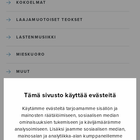
KOKOELMAT
LAAJAMUOTOISET TEOKSET
LASTENMUSIIKKI
MIESKUORO
MUUT
NÄYTTÄMÖTEOKSET
Tämä sivusto käyttää evästeitä
SEKAKUORO
Käytämme evästeitä tarjoamamme sisällön ja
mainosten räätälöimiseen, sosiaalisen median
ominaisuuksien tukemiseen ja kävijämäärämme
SOITINKOULUT JA OPPAAT
analysoimiseen. Lisäksi jaamme sosiaalisen median,
mainosalan ja analytiikka-alan kumppaneillemme