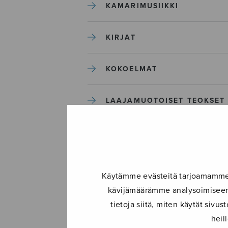
KAMARIMUSIIKKI
KIRJAT
KOKOELMAT
LAAJAMUOTOISET TEOKSET
LASTENMUSIIKKI
MIESKUORO
Käytämme evästeitä tarjoamamme s
kävijämäärämme analysoimiseen.
MUUT
tietoja siitä, miten käytät siv
heil
NÄYTTÄMÖTEOKSET