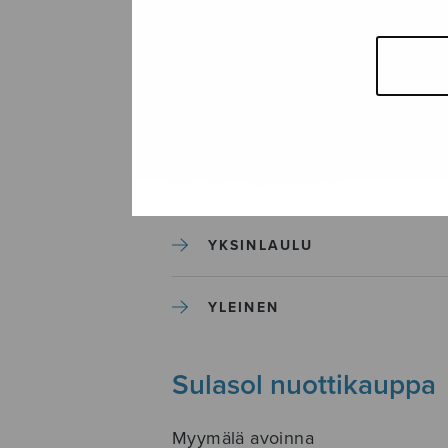
SEKAKUORO
SOITINKOULUT JA OPPAAT
SOITINMUSIIKKI
YKSINLAULU
YLEINEN
Sulasol nuottikauppa
Myymälä avoinna