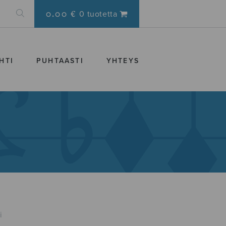
0.00 €
0 tuotetta
HTI
PUHTAASTI
YHTEYS
i