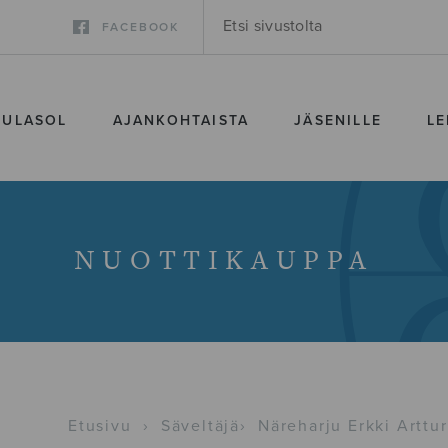
FACEBOOK
SULASOL
AJANKOHTAISTA
JÄSENILLE
LE
NUOTTIKAUPPA
Etusivu
›
Säveltäjä
›
Näreharju Erkki Arttur