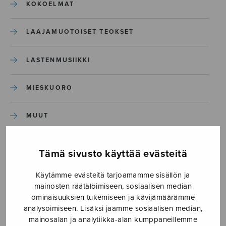
KOKOELMAT
LAAJAMUOTOISET TEOKSET
LASTENMUSIIKKI
MIESKUORO
MUUT
NÄYTTÄMÖTEOKSET
Tämä sivusto käyttää evästeitä
SEKAKUORO
Käytämme evästeitä tarjoamamme sisällön ja
mainosten räätälöimiseen, sosiaalisen median
ominaisuuksien tukemiseen ja kävijämäärämme
SOITINKOULUT JA OPPAAT
analysoimiseen. Lisäksi jaamme sosiaalisen median,
mainosalan ja analytiikka-alan kumppaneillemme