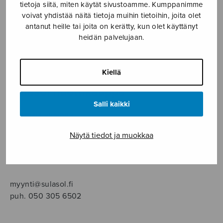
SOITINMUSIIKKI
tietoja siitä, miten käytät sivustoamme. Kumppanimme
voivat yhdistää näitä tietoja muihin tietoihin, joita olet
antanut heille tai joita on kerätty, kun olet käyttänyt
YKSINLAULU
heidän palvelujaan.
YLEINEN
Kiellä
Sulasol nuottikauppa
Salli kaikki
Myymälä avoinna
ma–pe klo 10–16 tai sopimuksen mukaan
Näytä tiedot ja muokkaa
Tallberginkatu 1 B, 1,5 krs.
00180 Helsinki
myynti@sulasol.fi
puh. 050 305 6502