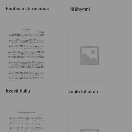
Fantasia chromatica
Häähymni
Itkevä huilu
Joulu tullut on