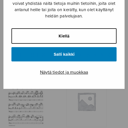
voivat yhdistää näitä tietoja muihin tietoihin, joita olet
antanut heille tai joita on kerätty, kun olet käyttänyt
NÄYTÄ KARTALLA
heidän palvelujaan.
Etusivu
›
Säveltäjä
›
Merikanto Oskar
Kiellä
MERIKANTO OSKAR
Salli kaikki
Näytä tiedot ja muokkaa