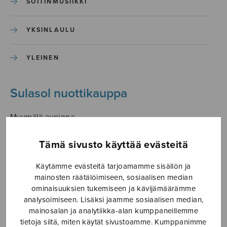
SOITINMUSIIKKI
YKSINLAULU
YLEINEN
Sulasol nuottikauppa
Myymälä avoinna
ma–pe klo 10–16 tai sopimuksen mukaan
Tämä sivusto käyttää evästeitä
Tallberginkatu 1 B, 1,5 krs.
00180 Helsinki
Käytämme evästeitä tarjoamamme sisällön ja
mainosten räätälöimiseen, sosiaalisen median
myynti@sulasol.fi
ominaisuuksien tukemiseen ja kävijämäärämme
puh. 050 305 6502
analysoimiseen. Lisäksi jaamme sosiaalisen median,
mainosalan ja analytiikka-alan kumppaneillemme
tietoja siitä, miten käytät sivustoamme. Kumppanimme