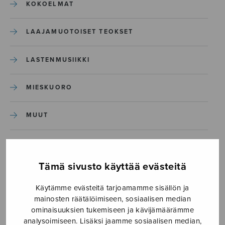
KOKOELMAT
LAAJAMUOTOISET TEOKSET
LASTENMUSIIKKI
MIESKUORO
MUUT
NÄYTTÄMÖTEOKSET
Tämä sivusto käyttää evästeitä
SEKAKUORO
Käytämme evästeitä tarjoamamme sisällön ja
mainosten räätälöimiseen, sosiaalisen median
SOITINKOULUT JA OPPAAT
ominaisuuksien tukemiseen ja kävijämäärämme
analysoimiseen. Lisäksi jaamme sosiaalisen median,