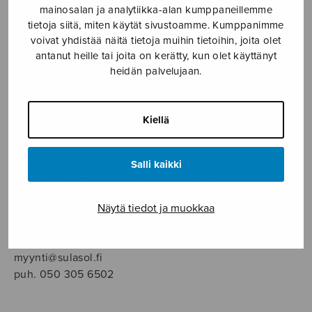
SOITINMUSIIKKI
mainosalan ja analytiikka-alan kumppaneillemme
tietoja siitä, miten käytät sivustoamme. Kumppanimme
voivat yhdistää näitä tietoja muihin tietoihin, joita olet
YKSINLAULU
antanut heille tai joita on kerätty, kun olet käyttänyt
heidän palvelujaan.
YLEINEN
Kiellä
Sulasol nuottikauppa
Myymälä avoinna
Salli kaikki
ma–pe klo 10–16 tai sopimuksen mukaan
Näytä tiedot ja muokkaa
Tallberginkatu 1 B, 1,5 krs.
00180 Helsinki
myynti@sulasol.fi
puh. 050 305 6502