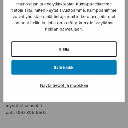
SOITINMUSIIKKI
mainosalan ja analytiikka-alan kumppaneillemme
tietoja siitä, miten käytät sivustoamme. Kumppanimme
voivat yhdistää näitä tietoja muihin tietoihin, joita olet
YKSINLAULU
antanut heille tai joita on kerätty, kun olet käyttänyt
heidän palvelujaan.
YLEINEN
Kiellä
Sulasol nuottikauppa
Myymälä avoinna
Salli kaikki
ma–pe klo 10–16 tai sopimuksen mukaan
Näytä tiedot ja muokkaa
Tallberginkatu 1 B, 1,5 krs.
00180 Helsinki
myynti@sulasol.fi
puh. 050 305 6502