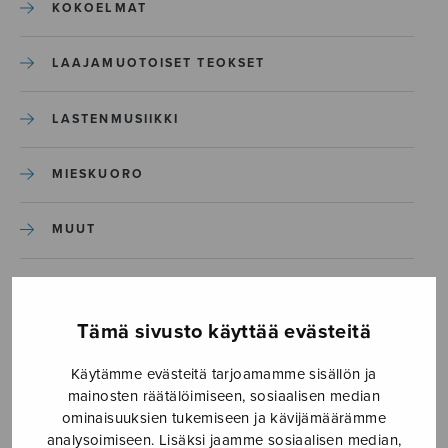
KOKOELMAT
LAAJAMUOTOISET TEOKSET
LASTENMUSIIKKI
MIESKUORO
MUUT
NÄYTTÄMÖTEOKSET
Tämä sivusto käyttää evästeitä
SEKAKUORO
Käytämme evästeitä tarjoamamme sisällön ja
mainosten räätälöimiseen, sosiaalisen median
SOITINKOULUT JA OPPAAT
ominaisuuksien tukemiseen ja kävijämäärämme
analysoimiseen. Lisäksi jaamme sosiaalisen median,