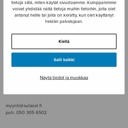
SOITINMUSIIKKI
tietoja siitä, miten käytät sivustoamme. Kumppanimme
voivat yhdistää näitä tietoja muihin tietoihin, joita olet
antanut heille tai joita on kerätty, kun olet käyttänyt
YKSINLAULU
heidän palvelujaan.
YLEINEN
Kiellä
Sulasol nuottikauppa
Salli kaikki
Myymälä avoinna
ma–pe klo 10–16 tai sopimuksen mukaan
Näytä tiedot ja muokkaa
Tallberginkatu 1 B, 1,5 krs.
00180 Helsinki
myynti@sulasol.fi
puh. 050 305 6502