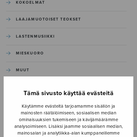
KOKOELMAT
LAAJAMUOTOISET TEOKSET
LASTENMUSIIKKI
MIESKUORO
MUUT
NÄYTTÄMÖTEOKSET
Tämä sivusto käyttää evästeitä
SEKAKUORO
Käytämme evästeitä tarjoamamme sisällön ja
mainosten räätälöimiseen, sosiaalisen median
ominaisuuksien tukemiseen ja kävijämäärämme
SOITINKOULUT JA OPPAAT
analysoimiseen. Lisäksi jaamme sosiaalisen median,
mainosalan ja analytiikka-alan kumppaneillemme