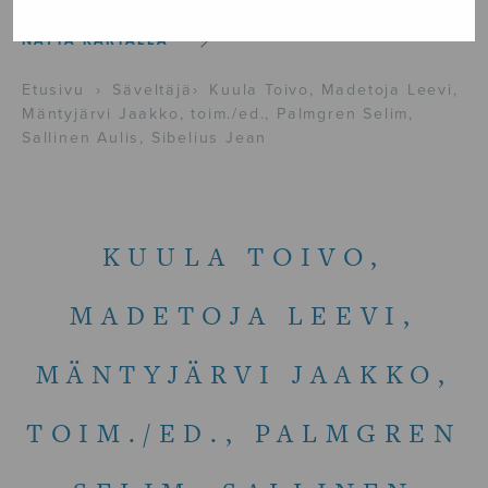
NÄYTÄ KARTALLA
Etusivu
›
Säveltäjä
›
Kuula Toivo, Madetoja Leevi,
Mäntyjärvi Jaakko, toim./ed., Palmgren Selim,
Sallinen Aulis, Sibelius Jean
KUULA TOIVO,
MADETOJA LEEVI,
MÄNTYJÄRVI JAAKKO,
TOIM./ED., PALMGREN