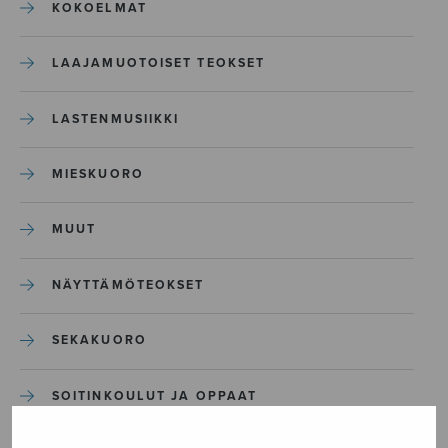
KOKOELMAT
LAAJAMUOTOISET TEOKSET
LASTENMUSIIKKI
MIESKUORO
MUUT
NÄYTTÄMÖTEOKSET
SEKAKUORO
SOITINKOULUT JA OPPAAT