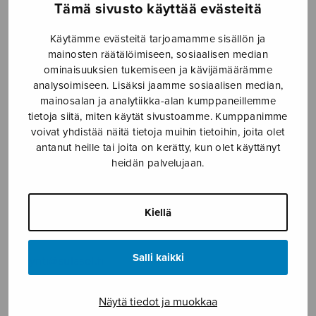
SOITINMUSIIKKI
Tämä sivusto käyttää evästeitä
Käytämme evästeitä tarjoamamme sisällön ja
YKSINLAULU
mainosten räätälöimiseen, sosiaalisen median
ominaisuuksien tukemiseen ja kävijämäärämme
YLEINEN
analysoimiseen. Lisäksi jaamme sosiaalisen median,
mainosalan ja analytiikka-alan kumppaneillemme
tietoja siitä, miten käytät sivustoamme. Kumppanimme
Sulasol nuottikauppa
voivat yhdistää näitä tietoja muihin tietoihin, joita olet
antanut heille tai joita on kerätty, kun olet käyttänyt
Myymälä avoinna
heidän palvelujaan.
ma–pe klo 10–16 tai sopimuksen mukaan
Tallberginkatu 1 B, 1,5 krs.
Kiellä
00180 Helsinki
Salli kaikki
myynti@sulasol.fi
puh. 050 305 6502
Näytä tiedot ja muokkaa