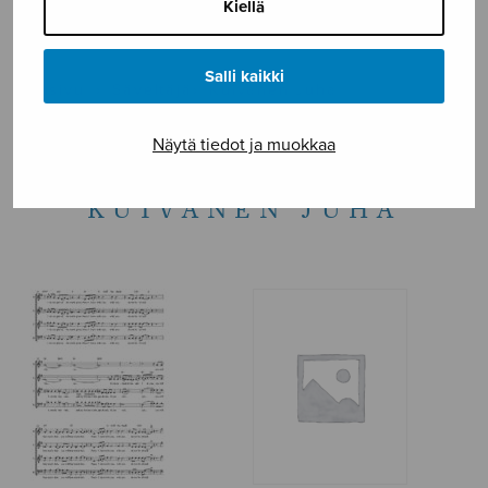
Kiellä
NÄYTÄ KARTALLA
Salli kaikki
Etusivu
›
Säveltäjä
›
Kuivanen Juha
Näytä tiedot ja muokkaa
KUIVANEN JUHA