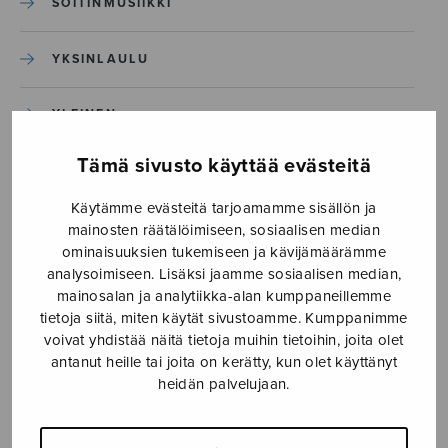
SOITINMUSIIKKI
YKSINLAULU
YLEINEN
Tämä sivusto käyttää evästeitä
Sulasol nuottikauppa
Käytämme evästeitä tarjoamamme sisällön ja
mainosten räätälöimiseen, sosiaalisen median
Myymälä avoinna
ominaisuuksien tukemiseen ja kävijämäärämme
ma–pe klo 10–16 tai sopimuksen mukaan
analysoimiseen. Lisäksi jaamme sosiaalisen median,
mainosalan ja analytiikka-alan kumppaneillemme
Tallberginkatu 1 B, 1,5 krs.
tietoja siitä, miten käytät sivustoamme. Kumppanimme
00180 Helsinki
voivat yhdistää näitä tietoja muihin tietoihin, joita olet
antanut heille tai joita on kerätty, kun olet käyttänyt
myynti@sulasol.fi
heidän palvelujaan.
puh. 050 305 6502