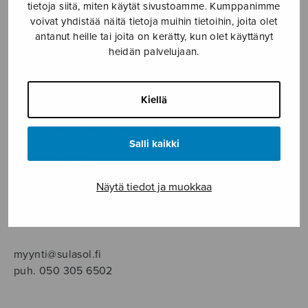
SOITINMUSIIKKI
tietoja siitä, miten käytät sivustoamme. Kumppanimme
voivat yhdistää näitä tietoja muihin tietoihin, joita olet
antanut heille tai joita on kerätty, kun olet käyttänyt
YKSINLAULU
heidän palvelujaan.
YLEINEN
Kiellä
Sulasol nuottikauppa
Salli kaikki
Myymälä avoinna
ma–pe klo 10–16 tai sopimuksen mukaan
Näytä tiedot ja muokkaa
Tallberginkatu 1 B, 1,5 krs.
00180 Helsinki
myynti@sulasol.fi
puh. 050 305 6502