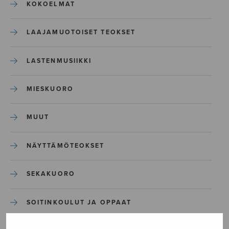
KOKOELMAT
LAAJAMUOTOISET TEOKSET
LASTENMUSIIKKI
MIESKUORO
MUUT
NÄYTTÄMÖTEOKSET
SEKAKUORO
SOITINKOULUT JA OPPAAT