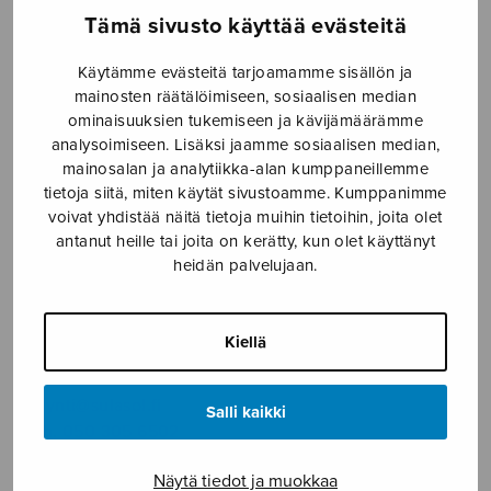
SOITINMUSIIKKI
Tämä sivusto käyttää evästeitä
YKSINLAULU
Käytämme evästeitä tarjoamamme sisällön ja
mainosten räätälöimiseen, sosiaalisen median
ominaisuuksien tukemiseen ja kävijämäärämme
YLEINEN
analysoimiseen. Lisäksi jaamme sosiaalisen median,
mainosalan ja analytiikka-alan kumppaneillemme
tietoja siitä, miten käytät sivustoamme. Kumppanimme
Sulasol nuottikauppa
voivat yhdistää näitä tietoja muihin tietoihin, joita olet
antanut heille tai joita on kerätty, kun olet käyttänyt
Myymälä avoinna
heidän palvelujaan.
ma–pe klo 10–16 tai sopimuksen mukaan
Tallberginkatu 1 B, 1,5 krs.
Kiellä
00180 Helsinki
myynti@sulasol.fi
Salli kaikki
puh. 050 305 6502
Näytä tiedot ja muokkaa