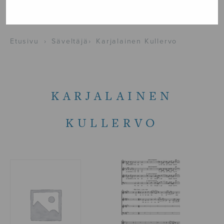
NÄYTÄ KARTALLA
Etusivu
›
Säveltäjä
›
Karjalainen Kullervo
KARJALAINEN
KULLERVO