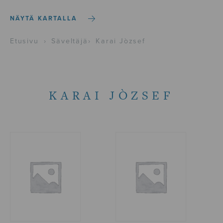
NÄYTÄ KARTALLA
Etusivu
›
Säveltäjä
›
Karai Jòzsef
KARAI JÒZSEF