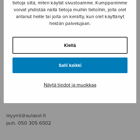
SOITINMUSIIKKI
tietoja siitä, miten käytät sivustoamme. Kumppanimme
voivat yhdistää näitä tietoja muihin tietoihin, joita olet
antanut heille tai joita on kerätty, kun olet käyttänyt
YKSINLAULU
heidän palvelujaan.
YLEINEN
Kiellä
Sulasol nuottikauppa
Salli kaikki
Myymälä avoinna
ma–pe klo 10–16 tai sopimuksen mukaan
Näytä tiedot ja muokkaa
Tallberginkatu 1 B, 1,5 krs.
00180 Helsinki
myynti@sulasol.fi
puh. 050 305 6502