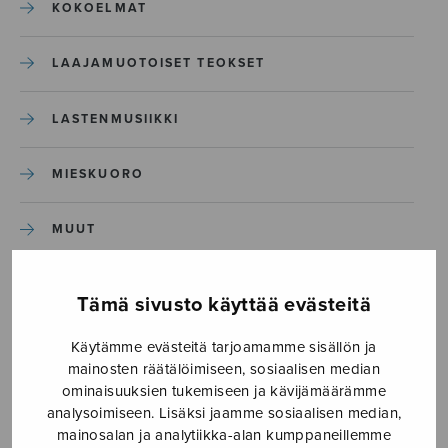
KOKOELMAT
LAAJAMUOTOISET TEOKSET
LASTENMUSIIKKI
MIESKUORO
MUUT
NÄYTTÄMÖTEOKSET
Tämä sivusto käyttää evästeitä
SEKAKUORO
Käytämme evästeitä tarjoamamme sisällön ja
mainosten räätälöimiseen, sosiaalisen median
ominaisuuksien tukemiseen ja kävijämäärämme
SOITINKOULUT JA OPPAAT
analysoimiseen. Lisäksi jaamme sosiaalisen median,
mainosalan ja analytiikka-alan kumppaneillemme