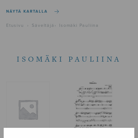
NÄYTÄ KARTALLA
Etusivu
›
Säveltäjä
›
Isomäki Pauliina
ISOMÄKI PAULIINA