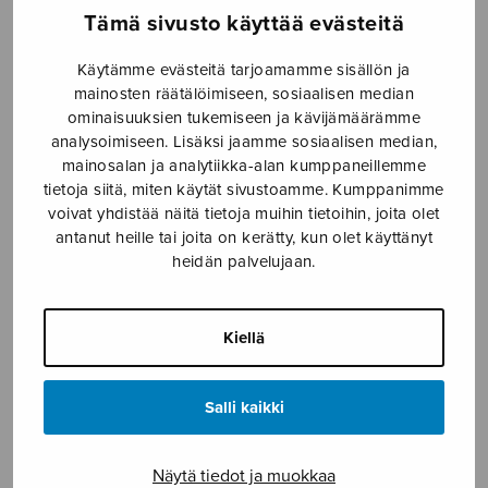
Tämä sivusto käyttää evästeitä
Hääsoitto
Alkusoitto ”Kiitosvirret
kirkkahimmat”
Käytämme evästeitä tarjoamamme sisällön ja
mainosten räätälöimiseen, sosiaalisen median
ominaisuuksien tukemiseen ja kävijämäärämme
analysoimiseen. Lisäksi jaamme sosiaalisen median,
mainosalan ja analytiikka-alan kumppaneillemme
tietoja siitä, miten käytät sivustoamme. Kumppanimme
voivat yhdistää näitä tietoja muihin tietoihin, joita olet
antanut heille tai joita on kerätty, kun olet käyttänyt
heidän palvelujaan.
Kiellä
Iltarukous
Joulu tuntuu turkissa
Salli kaikki
Näytä tiedot ja muokkaa