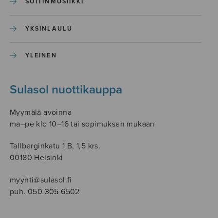
SOITINMUSIIKKI
YKSINLAULU
YLEINEN
Sulasol nuottikauppa
Myymälä avoinna
ma–pe klo 10–16 tai sopimuksen mukaan
Tallberginkatu 1 B, 1,5 krs.
00180 Helsinki
myynti@sulasol.fi
puh. 050 305 6502