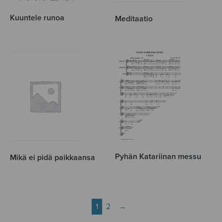
Kuuntele runoa
Meditaatio
Pyhän Katariinan messu
Mikä ei pidä paikkaansa
1
2
→