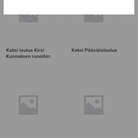
Kaksi laulua Kirsi
Kaksi Pääsiäislaulua
Kunnaksen runoihin