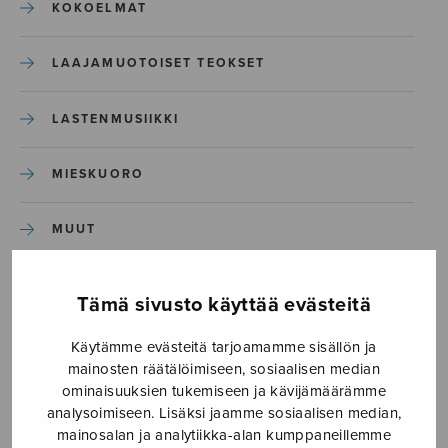
KOKOELMAT
LAAJAMUOTOISET TEOKSET
LASTENMUSIIKKI
MIESKUORO
MUUT
NÄYTTÄMÖTEOKSET
Tämä sivusto käyttää evästeitä
SEKAKUORO
Käytämme evästeitä tarjoamamme sisällön ja
mainosten räätälöimiseen, sosiaalisen median
ominaisuuksien tukemiseen ja kävijämäärämme
SOITINKOULUT JA OPPAAT
analysoimiseen. Lisäksi jaamme sosiaalisen median,
mainosalan ja analytiikka-alan kumppaneillemme