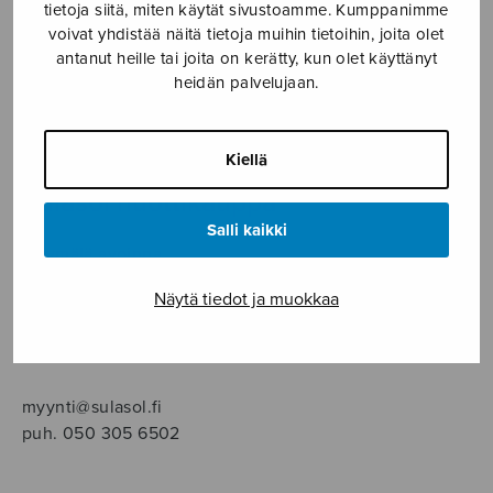
SOITINMUSIIKKI
tietoja siitä, miten käytät sivustoamme. Kumppanimme
voivat yhdistää näitä tietoja muihin tietoihin, joita olet
antanut heille tai joita on kerätty, kun olet käyttänyt
YKSINLAULU
heidän palvelujaan.
YLEINEN
Kiellä
Sulasol nuottikauppa
Salli kaikki
Myymälä avoinna
ma–pe klo 10–16 tai sopimuksen mukaan
Näytä tiedot ja muokkaa
Tallberginkatu 1 B, 1,5 krs.
00180 Helsinki
myynti@sulasol.fi
puh. 050 305 6502