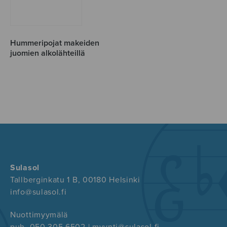
Hummeripojat makeiden
juomien alkolähteillä
Sulasol
Tallberginkatu 1 B, 00180 Helsinki
info@sulasol.fi
Nuottimyymälä