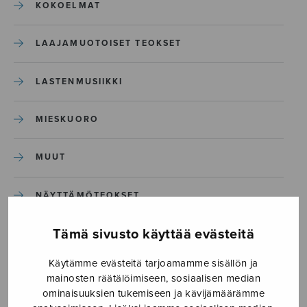
KOKOELMAT
LAAJAMUOTOISET TEOKSET
LASTENMUSIIKKI
MIESKUORO
MUUT
NÄYTTÄMÖTEOKSET
Tämä sivusto käyttää evästeitä
SEKAKUORO
Käytämme evästeitä tarjoamamme sisällön ja
SOITINKOULUT JA OPPAAT
mainosten räätälöimiseen, sosiaalisen median
ominaisuuksien tukemiseen ja kävijämäärämme