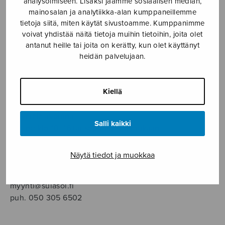
analysoimiseen. Lisäksi jaamme sosiaalisen median,
SOITINMUSIIKKI
mainosalan ja analytiikka-alan kumppaneillemme
tietoja siitä, miten käytät sivustoamme. Kumppanimme
YKSINLAULU
voivat yhdistää näitä tietoja muihin tietoihin, joita olet
antanut heille tai joita on kerätty, kun olet käyttänyt
heidän palvelujaan.
YLEINEN
Sulasol nuottikauppa
Kiellä
Myymälä avoinna
Salli kaikki
ma–pe klo 10–16 tai sopimuksen mukaan
Tallberginkatu 1 B, 1,5 krs.
Näytä tiedot ja muokkaa
00180 Helsinki
myynti@sulasol.fi
puh. 050 305 6502