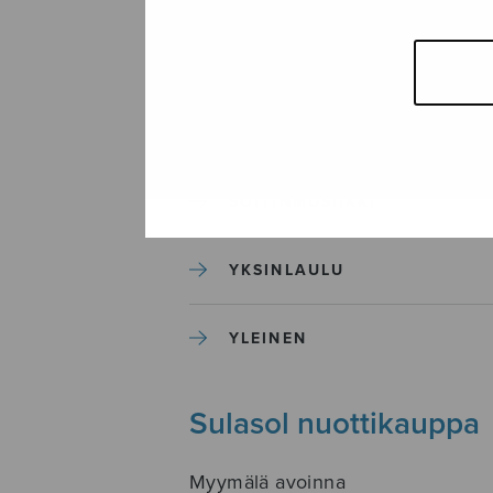
SEKAKUORO
SOITINKOULUT JA OPPAAT
SOITINMUSIIKKI
YKSINLAULU
YLEINEN
Sulasol nuottikauppa
Myymälä avoinna