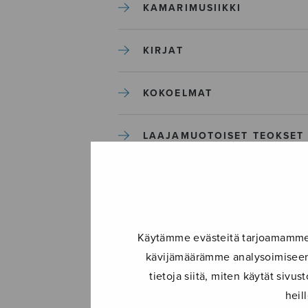
KAMARIMUSIIKKI
KIRJAT
KOKOELMAT
LAAJAMUOTOISET TEOKSET
LASTENMUSIIKKI
MIESKUORO
Käytämme evästeitä tarjoamamme s
kävijämäärämme analysoimiseen.
MUUT
tietoja siitä, miten käytät siv
heil
NÄYTTÄMÖTEOKSET