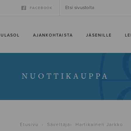
FACEBOOK
SULASOL
AJANKOHTAISTA
JÄSENILLE
LE
NUOTTIKAUPPA
Etusivu
›
Säveltäjä
›
Hartikainen Jarkko