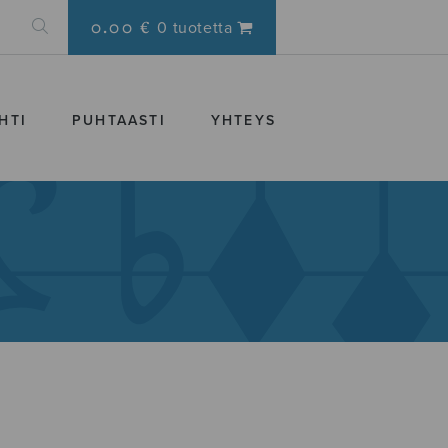
0.00 €
0 tuotetta
HTI
PUHTAASTI
YHTEYS