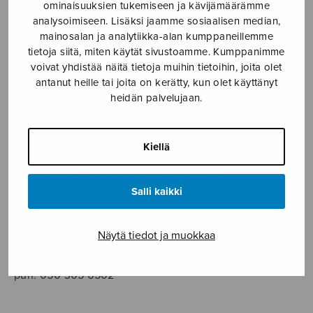
SOITINMUSIIKKI
ominaisuuksien tukemiseen ja kävijämäärämme
analysoimiseen. Lisäksi jaamme sosiaalisen median,
mainosalan ja analytiikka-alan kumppaneillemme
YKSINLAULU
tietoja siitä, miten käytät sivustoamme. Kumppanimme
voivat yhdistää näitä tietoja muihin tietoihin, joita olet
YLEINEN
antanut heille tai joita on kerätty, kun olet käyttänyt
heidän palvelujaan.
Sulasol nuottikauppa
Kiellä
Myymälä avoinna
ma–pe klo 10–16 tai sopimuksen mukaan
Salli kaikki
Tallberginkatu 1 B, 1,5 krs.
00180 Helsinki
Näytä tiedot ja muokkaa
myynti@sulasol.fi
puh. 050 305 6502