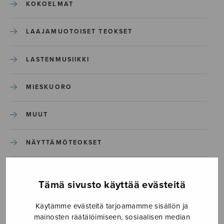
KOKOELMAT
LAAJAMUOTOISET TEOKSET
LASTENMUSIIKKI
MIESKUORO
MUUT
NÄYTTÄMÖTEOKSET
SEKAKUORO
Tämä sivusto käyttää evästeitä
SOITINKOULUT JA OPPAAT
Käytämme evästeitä tarjoamamme sisällön ja
mainosten räätälöimiseen, sosiaalisen median