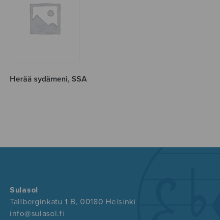
Herää sydämeni, SSA
Sulasol
Tallberginkatu 1 B, 00180 Helsinki
info@sulasol.fi