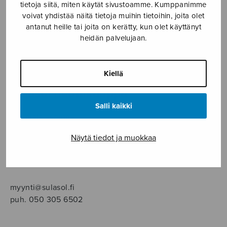
SOITINMUSIIKKI
tietoja siitä, miten käytät sivustoamme. Kumppanimme
voivat yhdistää näitä tietoja muihin tietoihin, joita olet
antanut heille tai joita on kerätty, kun olet käyttänyt
YKSINLAULU
heidän palvelujaan.
YLEINEN
Kiellä
Sulasol nuottikauppa
Salli kaikki
Myymälä avoinna
ma–pe klo 10–16 tai sopimuksen mukaan
Näytä tiedot ja muokkaa
Tallberginkatu 1 B, 1,5 krs.
00180 Helsinki
myynti@sulasol.fi
puh. 050 305 6502