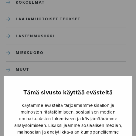
KOKOELMAT
LAAJAMUOTOISET TEOKSET
LASTENMUSIIKKI
MIESKUORO
MUUT
NÄYTTÄMÖTEOKSET
Tämä sivusto käyttää evästeitä
SEKAKUORO
Käytämme evästeitä tarjoamamme sisällön ja
mainosten räätälöimiseen, sosiaalisen median
ominaisuuksien tukemiseen ja kävijämäärämme
SOITINKOULUT JA OPPAAT
analysoimiseen. Lisäksi jaamme sosiaalisen median,
mainosalan ja analytiikka-alan kumppaneillemme