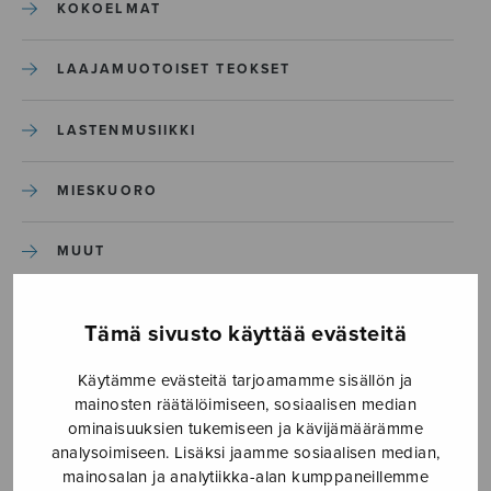
KOKOELMAT
LAAJAMUOTOISET TEOKSET
LASTENMUSIIKKI
MIESKUORO
MUUT
NÄYTTÄMÖTEOKSET
Tämä sivusto käyttää evästeitä
SEKAKUORO
Käytämme evästeitä tarjoamamme sisällön ja
mainosten räätälöimiseen, sosiaalisen median
ominaisuuksien tukemiseen ja kävijämäärämme
SOITINKOULUT JA OPPAAT
analysoimiseen. Lisäksi jaamme sosiaalisen median,
mainosalan ja analytiikka-alan kumppaneillemme