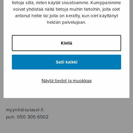
SOITINMUSIIKKI
tietoja siitä, miten käytät sivustoamme. Kumppanimme
voivat yhdistää näitä tietoja muihin tietoihin, joita olet
antanut heille tai joita on kerätty, kun olet käyttänyt
YKSINLAULU
heidän palvelujaan.
YLEINEN
Kiellä
Sulasol nuottikauppa
Salli kaikki
Myymälä avoinna
ma–pe klo 10–16 tai sopimuksen mukaan
Näytä tiedot ja muokkaa
Tallberginkatu 1 B, 1,5 krs.
00180 Helsinki
myynti@sulasol.fi
puh. 050 305 6502