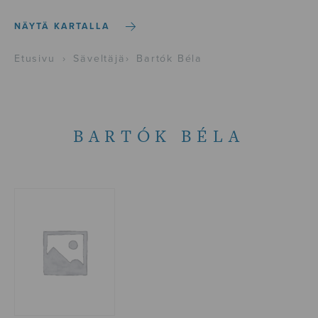
NÄYTÄ KARTALLA
Etusivu
›
Säveltäjä
›
Bartók Béla
BARTÓK BÉLA