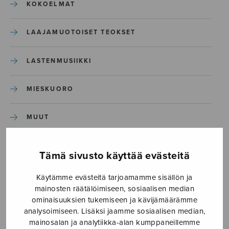
KOKOELMAT
LAAJAMUOTOISET TEOKSET
LASTENMUSIIKKI
MIESKUORO
MUUT
NÄYTTÄMÖTEOKSET
Tämä sivusto käyttää evästeitä
SEKAKUORO
Käytämme evästeitä tarjoamamme sisällön ja
mainosten räätälöimiseen, sosiaalisen median
ominaisuuksien tukemiseen ja kävijämäärämme
SOITINKOULUT JA OPPAAT
analysoimiseen. Lisäksi jaamme sosiaalisen median,
mainosalan ja analytiikka-alan kumppaneillemme