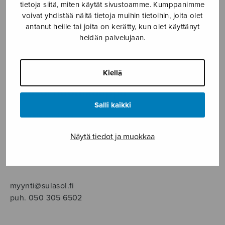
SOITINMUSIIKKI
tietoja siitä, miten käytät sivustoamme. Kumppanimme
voivat yhdistää näitä tietoja muihin tietoihin, joita olet
antanut heille tai joita on kerätty, kun olet käyttänyt
YKSINLAULU
heidän palvelujaan.
YLEINEN
Kiellä
Sulasol nuottikauppa
Salli kaikki
Myymälä avoinna
ma–pe klo 10–16 tai sopimuksen mukaan
Näytä tiedot ja muokkaa
Tallberginkatu 1 B, 1,5 krs.
00180 Helsinki
myynti@sulasol.fi
puh. 050 305 6502