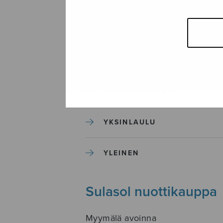
SEKAKUORO
SOITINKOULUT JA OPPAAT
SOITINMUSIIKKI
YKSINLAULU
YLEINEN
Sulasol nuottikauppa
Myymälä avoinna