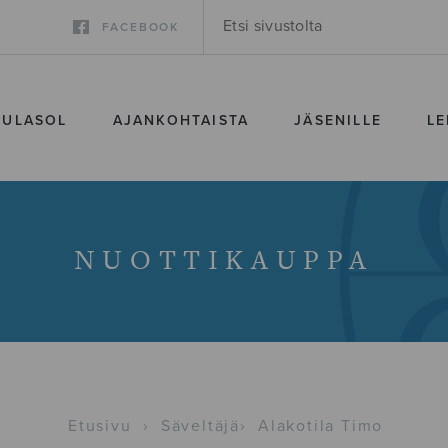
FACEBOOK
SULASOL
AJANKOHTAISTA
JÄSENILLE
LE
NUOTTIKAUPPA
Etusivu
›
Säveltäjä
›
Alakotila Timo