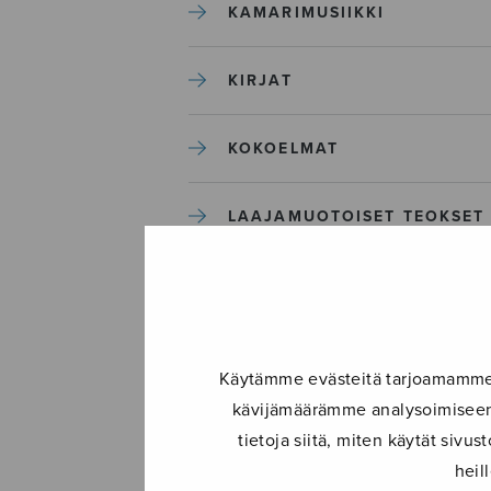
KAMARIMUSIIKKI
KIRJAT
KOKOELMAT
LAAJAMUOTOISET TEOKSET
LASTENMUSIIKKI
MIESKUORO
Käytämme evästeitä tarjoamamme s
kävijämäärämme analysoimiseen.
MUUT
tietoja siitä, miten käytät siv
heil
NÄYTTÄMÖTEOKSET