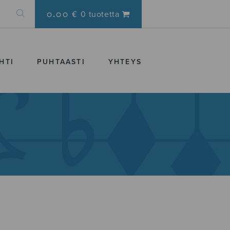
0.00 €
0 tuotetta
HTI
PUHTAASTI
YHTEYS