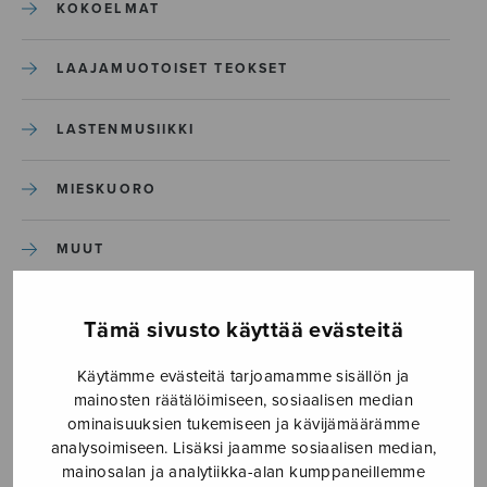
KOKOELMAT
LAAJAMUOTOISET TEOKSET
LASTENMUSIIKKI
MIESKUORO
MUUT
NÄYTTÄMÖTEOKSET
Tämä sivusto käyttää evästeitä
SEKAKUORO
Käytämme evästeitä tarjoamamme sisällön ja
mainosten räätälöimiseen, sosiaalisen median
ominaisuuksien tukemiseen ja kävijämäärämme
SOITINKOULUT JA OPPAAT
analysoimiseen. Lisäksi jaamme sosiaalisen median,
mainosalan ja analytiikka-alan kumppaneillemme