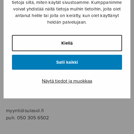
SOITINMUSIIKKI
tietoja siitä, miten käytät sivustoamme. Kumppanimme
voivat yhdistää näitä tietoja muihin tietoihin, joita olet
antanut heille tai joita on kerätty, kun olet käyttänyt
YKSINLAULU
heidän palvelujaan.
YLEINEN
Kiellä
Sulasol nuottikauppa
Salli kaikki
Myymälä avoinna
ma–pe klo 10–16 tai sopimuksen mukaan
Näytä tiedot ja muokkaa
Tallberginkatu 1 B, 1,5 krs.
00180 Helsinki
myynti@sulasol.fi
puh. 050 305 6502