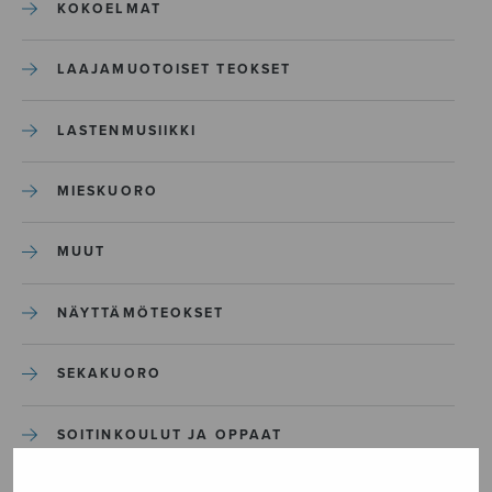
KOKOELMAT
LAAJAMUOTOISET TEOKSET
LASTENMUSIIKKI
MIESKUORO
MUUT
NÄYTTÄMÖTEOKSET
SEKAKUORO
SOITINKOULUT JA OPPAAT