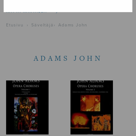
NÄYTÄ KARTALLA
Etusivu
›
Säveltäjä
›
Adams John
ADAMS JOHN