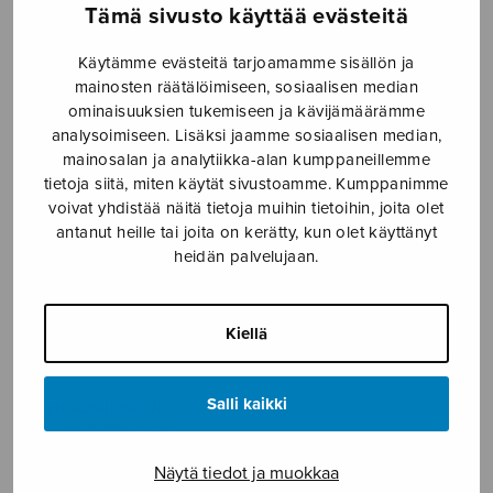
SOITINMUSIIKKI
Tämä sivusto käyttää evästeitä
Käytämme evästeitä tarjoamamme sisällön ja
YKSINLAULU
mainosten räätälöimiseen, sosiaalisen median
ominaisuuksien tukemiseen ja kävijämäärämme
YLEINEN
analysoimiseen. Lisäksi jaamme sosiaalisen median,
mainosalan ja analytiikka-alan kumppaneillemme
tietoja siitä, miten käytät sivustoamme. Kumppanimme
Sulasol nuottikauppa
voivat yhdistää näitä tietoja muihin tietoihin, joita olet
antanut heille tai joita on kerätty, kun olet käyttänyt
Myymälä avoinna
heidän palvelujaan.
ma–pe klo 10–16 tai sopimuksen mukaan
Tallberginkatu 1 B, 1,5 krs.
Kiellä
00180 Helsinki
Salli kaikki
myynti@sulasol.fi
puh. 050 305 6502
Näytä tiedot ja muokkaa