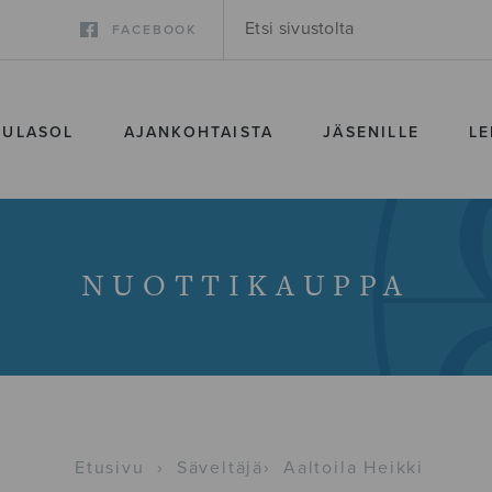
FACEBOOK
SULASOL
AJANKOHTAISTA
JÄSENILLE
LE
NUOTTIKAUPPA
Etusivu
›
Säveltäjä
›
Aaltoila Heikki