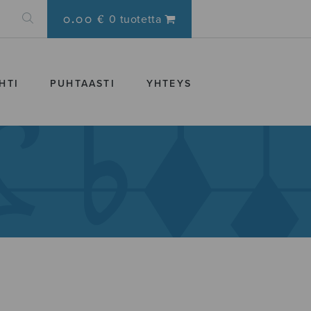
0.00 €
0 tuotetta
HTI
PUHTAASTI
YHTEYS