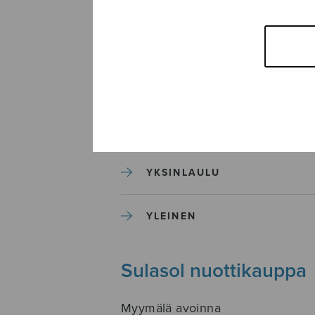
SEKAKUORO
SOITINKOULUT JA OPPAAT
SOITINMUSIIKKI
YKSINLAULU
YLEINEN
Sulasol nuottikauppa
Myymälä avoinna