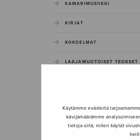
KAMARIMUSIIKKI
KIRJAT
KOKOELMAT
LAAJAMUOTOISET TEOKSET
LASTENMUSIIKKI
MIESKUORO
Käytämme evästeitä tarjoamamme s
kävijämäärämme analysoimiseen.
MUUT
tietoja siitä, miten käytät siv
heil
NÄYTTÄMÖTEOKSET