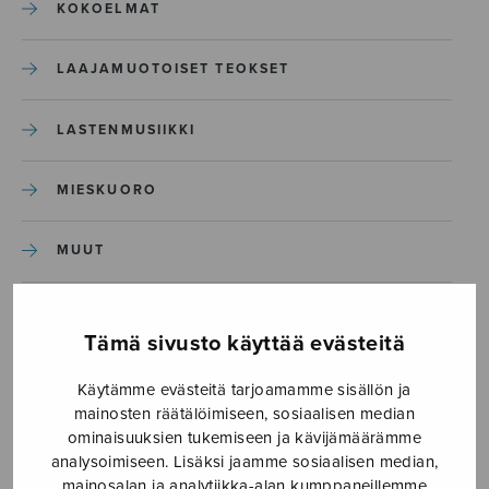
KOKOELMAT
LAAJAMUOTOISET TEOKSET
LASTENMUSIIKKI
MIESKUORO
MUUT
NÄYTTÄMÖTEOKSET
Tämä sivusto käyttää evästeitä
SEKAKUORO
Käytämme evästeitä tarjoamamme sisällön ja
mainosten räätälöimiseen, sosiaalisen median
SOITINKOULUT JA OPPAAT
ominaisuuksien tukemiseen ja kävijämäärämme
analysoimiseen. Lisäksi jaamme sosiaalisen median,
mainosalan ja analytiikka-alan kumppaneillemme