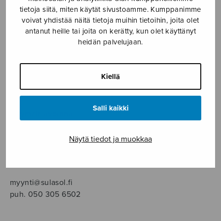
SOITINMUSIIKKI
tietoja siitä, miten käytät sivustoamme. Kumppanimme
voivat yhdistää näitä tietoja muihin tietoihin, joita olet
YKSINLAULU
antanut heille tai joita on kerätty, kun olet käyttänyt
heidän palvelujaan.
YLEINEN
Kiellä
Sulasol nuottikauppa
Salli kaikki
Myymälä avoinna
ma–pe klo 10–16 tai sopimuksen mukaan
Näytä tiedot ja muokkaa
Tallberginkatu 1 B, 1,5 krs.
00180 Helsinki
myynti@sulasol.fi
puh. 050 305 6502