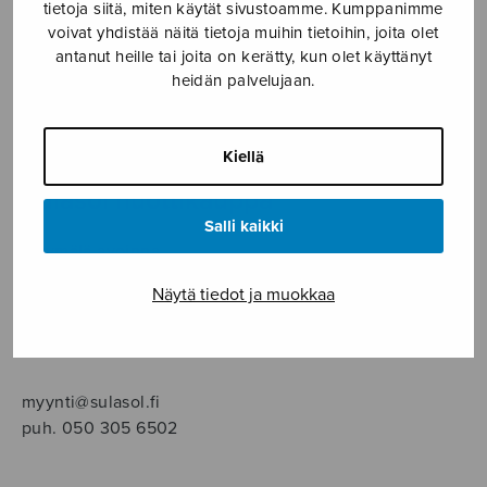
SOITINMUSIIKKI
tietoja siitä, miten käytät sivustoamme. Kumppanimme
voivat yhdistää näitä tietoja muihin tietoihin, joita olet
antanut heille tai joita on kerätty, kun olet käyttänyt
YKSINLAULU
heidän palvelujaan.
YLEINEN
Kiellä
Sulasol nuottikauppa
Salli kaikki
Myymälä avoinna
ma–pe klo 10–16 tai sopimuksen mukaan
Näytä tiedot ja muokkaa
Tallberginkatu 1 B, 1,5 krs.
00180 Helsinki
myynti@sulasol.fi
puh. 050 305 6502