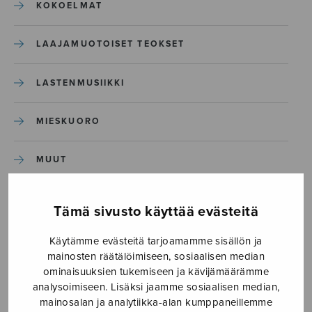
KOKOELMAT
LAAJAMUOTOISET TEOKSET
LASTENMUSIIKKI
MIESKUORO
MUUT
NÄYTTÄMÖTEOKSET
Tämä sivusto käyttää evästeitä
SEKAKUORO
Käytämme evästeitä tarjoamamme sisällön ja
mainosten räätälöimiseen, sosiaalisen median
ominaisuuksien tukemiseen ja kävijämäärämme
SOITINKOULUT JA OPPAAT
analysoimiseen. Lisäksi jaamme sosiaalisen median,
mainosalan ja analytiikka-alan kumppaneillemme