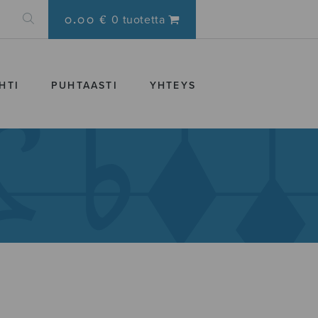
0.00 €
0 tuotetta
HTI
PUHTAASTI
YHTEYS