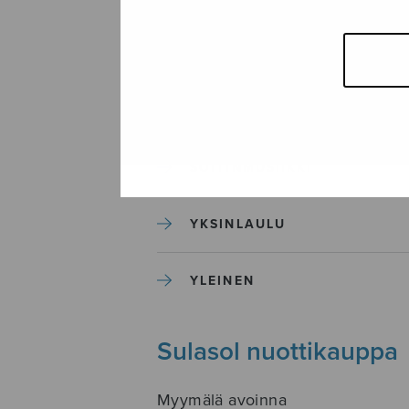
SEKAKUORO
SOITINKOULUT JA OPPAAT
SOITINMUSIIKKI
YKSINLAULU
YLEINEN
Sulasol nuottikauppa
Myymälä avoinna