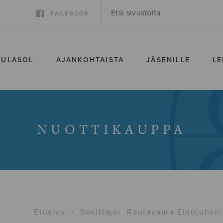
FACEBOOK
SULASOL
AJANKOHTAISTA
JÄSENILLE
LE
NUOTTIKAUPPA
Etusivu
›
Sovittaja
›
Rautavaara Einojuhani