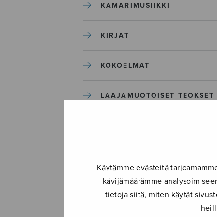
KAMARIMUSIIKKI
KIRJAT
KOKOELMAT
LAAJAMUOTOISET TEOKSET
LASTENMUSIIKKI
MIESKUORO
Käytämme evästeitä tarjoamamme s
kävijämäärämme analysoimiseen.
MUUT
tietoja siitä, miten käytät siv
heil
NÄYTTÄMÖTEOKSET