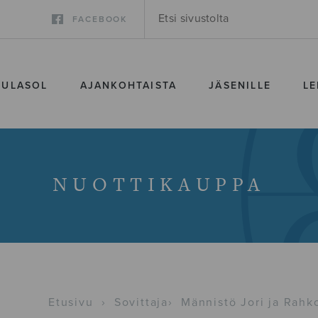
FACEBOOK
SULASOL
AJANKOHTAISTA
JÄSENILLE
LE
NUOTTIKAUPPA
Etusivu
›
Sovittaja
›
Männistö Jori ja Rahk