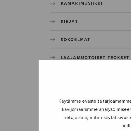
KAMARIMUSIIKKI
KIRJAT
KOKOELMAT
LAAJAMUOTOISET TEOKSET
LASTENMUSIIKKI
MIESKUORO
Käytämme evästeitä tarjoamamme s
kävijämäärämme analysoimiseen.
MUUT
tietoja siitä, miten käytät siv
heil
NÄYTTÄMÖTEOKSET