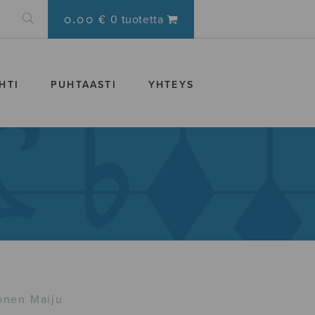
0.00 €
0 tuotetta
HTI
PUHTAASTI
YHTEYS
onen Maiju