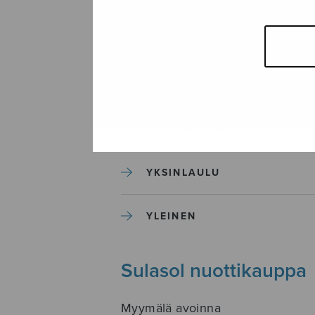
SEKAKUORO
SOITINKOULUT JA OPPAAT
SOITINMUSIIKKI
YKSINLAULU
YLEINEN
Sulasol nuottikauppa
Myymälä avoinna