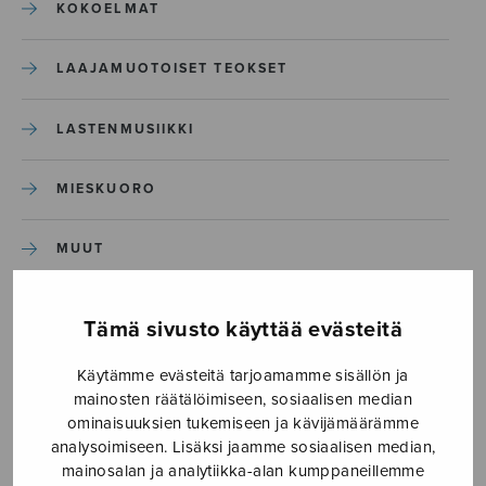
KOKOELMAT
LAAJAMUOTOISET TEOKSET
LASTENMUSIIKKI
MIESKUORO
MUUT
NÄYTTÄMÖTEOKSET
Tämä sivusto käyttää evästeitä
SEKAKUORO
Käytämme evästeitä tarjoamamme sisällön ja
mainosten räätälöimiseen, sosiaalisen median
ominaisuuksien tukemiseen ja kävijämäärämme
SOITINKOULUT JA OPPAAT
analysoimiseen. Lisäksi jaamme sosiaalisen median,
mainosalan ja analytiikka-alan kumppaneillemme