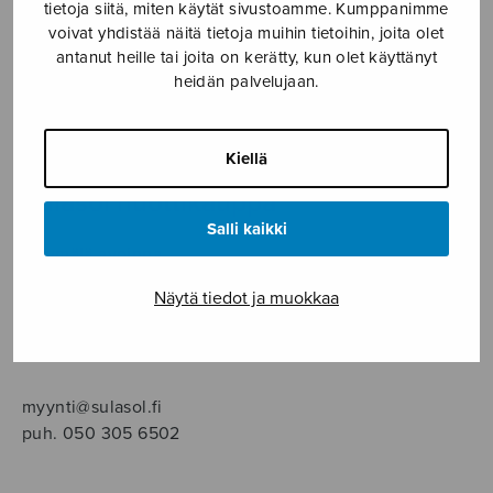
SOITINMUSIIKKI
tietoja siitä, miten käytät sivustoamme. Kumppanimme
voivat yhdistää näitä tietoja muihin tietoihin, joita olet
antanut heille tai joita on kerätty, kun olet käyttänyt
YKSINLAULU
heidän palvelujaan.
YLEINEN
Kiellä
Sulasol nuottikauppa
Salli kaikki
Myymälä avoinna
ma–pe klo 10–16 tai sopimuksen mukaan
Näytä tiedot ja muokkaa
Tallberginkatu 1 B, 1,5 krs.
00180 Helsinki
myynti@sulasol.fi
puh. 050 305 6502