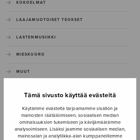
KOKOELMAT
LAAJAMUOTOISET TEOKSET
LASTENMUSIIKKI
MIESKUORO
MUUT
NÄYTTÄMÖTEOKSET
Tämä sivusto käyttää evästeitä
SEKAKUORO
Käytämme evästeitä tarjoamamme sisällön ja
mainosten räätälöimiseen, sosiaalisen median
ominaisuuksien tukemiseen ja kävijämäärämme
SOITINKOULUT JA OPPAAT
analysoimiseen. Lisäksi jaamme sosiaalisen median,
mainosalan ja analytiikka-alan kumppaneillemme