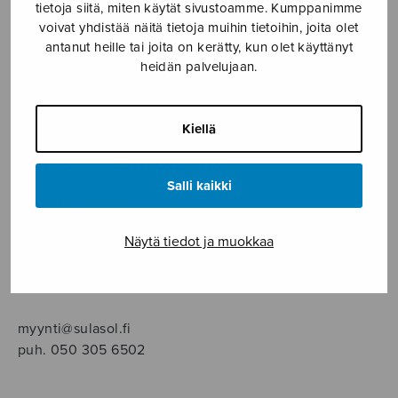
SOITINMUSIIKKI
tietoja siitä, miten käytät sivustoamme. Kumppanimme
voivat yhdistää näitä tietoja muihin tietoihin, joita olet
antanut heille tai joita on kerätty, kun olet käyttänyt
YKSINLAULU
heidän palvelujaan.
YLEINEN
Kiellä
Sulasol nuottikauppa
Salli kaikki
Myymälä avoinna
ma–pe klo 10–16 tai sopimuksen mukaan
Näytä tiedot ja muokkaa
Tallberginkatu 1 B, 1,5 krs.
00180 Helsinki
myynti@sulasol.fi
puh. 050 305 6502