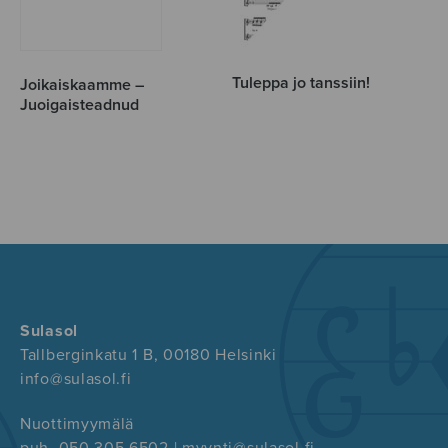
Tuleppa jo tanssiin!
Joikaiskaamme –
Juoigaisteadnud
Sulasol
Tallberginkatu 1 B, 00180 Helsinki
info@sulasol.fi
Nuottimyymälä