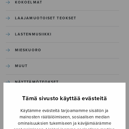
KOKOELMAT
LAAJAMUOTOISET TEOKSET
LASTENMUSIIKKI
MIESKUORO
MUUT
NÄYTTÄMÖTEOKSET
Tämä sivusto käyttää evästeitä
SEKAKUORO
Käytämme evästeitä tarjoamamme sisällön ja
SOITINKOULUT JA OPPAAT
mainosten räätälöimiseen, sosiaalisen median
ominaisuuksien tukemiseen ja kävijämäärämme