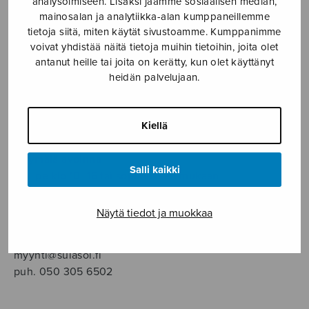
analysoimiseen. Lisäksi jaamme sosiaalisen median,
SOITINMUSIIKKI
mainosalan ja analytiikka-alan kumppaneillemme
tietoja siitä, miten käytät sivustoamme. Kumppanimme
YKSINLAULU
voivat yhdistää näitä tietoja muihin tietoihin, joita olet
antanut heille tai joita on kerätty, kun olet käyttänyt
heidän palvelujaan.
YLEINEN
Sulasol nuottikauppa
Kiellä
Myymälä avoinna
Salli kaikki
ma–pe klo 10–16 tai sopimuksen mukaan
Tallberginkatu 1 B, 1,5 krs.
Näytä tiedot ja muokkaa
00180 Helsinki
myynti@sulasol.fi
puh. 050 305 6502