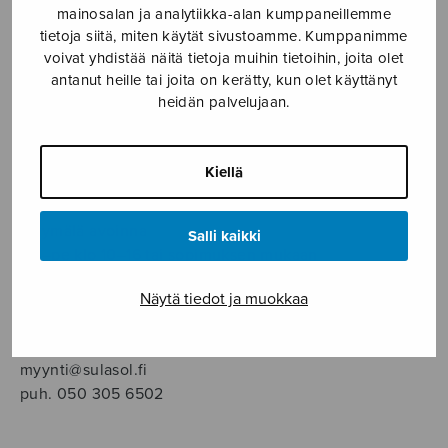
SOITINMUSIIKKI
mainosalan ja analytiikka-alan kumppaneillemme
tietoja siitä, miten käytät sivustoamme. Kumppanimme
voivat yhdistää näitä tietoja muihin tietoihin, joita olet
YKSINLAULU
antanut heille tai joita on kerätty, kun olet käyttänyt
heidän palvelujaan.
YLEINEN
Kiellä
Sulasol nuottikauppa
Myymälä avoinna
Salli kaikki
ma–pe klo 10–16 tai sopimuksen mukaan
Näytä tiedot ja muokkaa
Tallberginkatu 1 B, 1,5 krs.
00180 Helsinki
myynti@sulasol.fi
puh. 050 305 6502