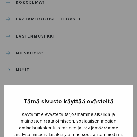
KOKOELMAT
LAAJAMUOTOISET TEOKSET
LASTENMUSIIKKI
MIESKUORO
MUUT
NÄYTTÄMÖTEOKSET
Tämä sivusto käyttää evästeitä
SEKAKUORO
Käytämme evästeitä tarjoamamme sisällön ja
mainosten räätälöimiseen, sosiaalisen median
SOITINKOULUT JA OPPAAT
ominaisuuksien tukemiseen ja kävijämäärämme
analysoimiseen. Lisäksi jaamme sosiaalisen median,